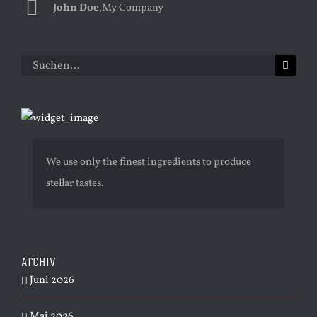
John Doe
Luke Beck
,
My Company
,
Theme Fusion
Suche
nach:
We use only the finest ingredients to produce
stellar tastes.
Archiv
Juni 2026
Mai 2026