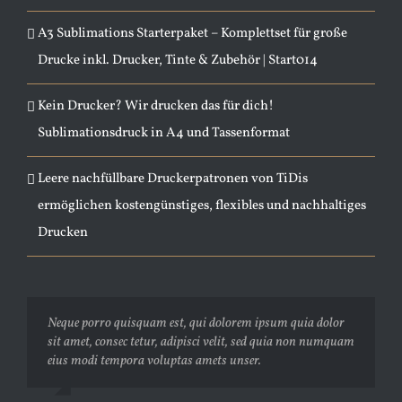
A3 Sublimations Starterpaket – Komplettset für große
Drucke inkl. Drucker, Tinte & Zubehör | Start014
Kein Drucker? Wir drucken das für dich!
Sublimationsdruck in A4 und Tassenformat
Leere nachfüllbare Druckerpatronen von TiDis
ermöglichen kostengünstiges, flexibles und nachhaltiges
Drucken
Neque porro quisquam est, qui dolorem ipsum quia dolor
Aliquam erat volutpat. Quisque at est id ligula facilisis
sit amet, consec tetur, adipisci velit, sed quia non numquam
laoreet eget pulvinar nibh. Suspendisse at ultrices dui.
eius modi tempora voluptas amets unser.
Curabitur ac felis arcu sadips ipsums fugiats nemis.