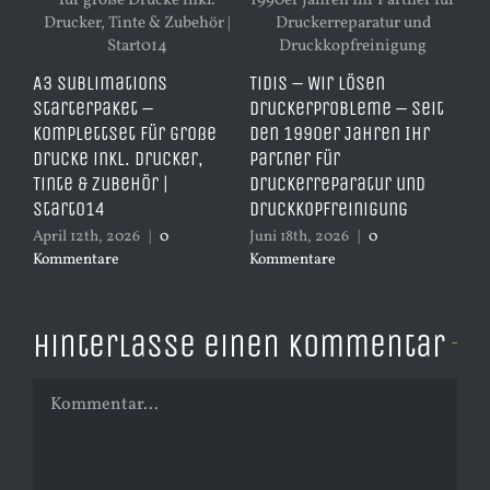
Dr
A3 Sublimations
TiDis – Wir lösen
PV
Starterpaket –
Druckerprobleme – Seit
A4
RFI
Komplettset für große
den 1990er Jahren Ihr
Ch
Drucke inkl. Drucker,
Partner für
Mai
Tinte & Zubehör |
Druckerreparatur und
Ko
Start014
Druckkopfreinigung
April 12th, 2026
|
0
Juni 18th, 2026
|
0
Kommentare
Kommentare
Hinterlasse einen Kommentar
Kommentar