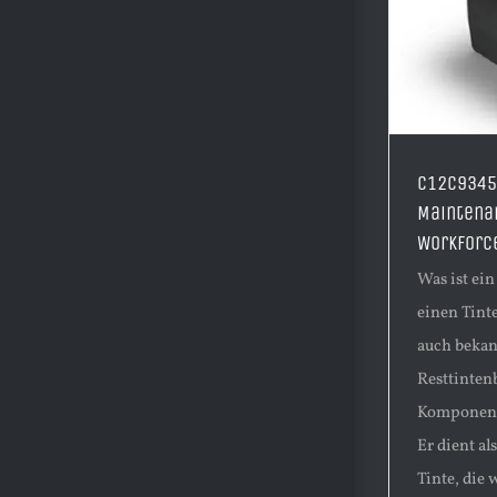
C12C9345
Maintena
WorkForc
Was ist ei
einen Tint
auch bekan
Resttintenb
Komponente
Er dient al
Tinte, die