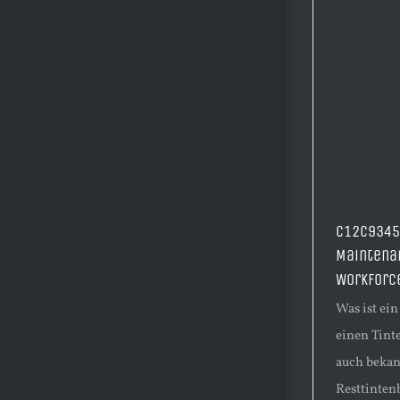
C12C9345
Maintena
WorkForc
Was ist ei
einen Tint
auch bekan
Resttintenb