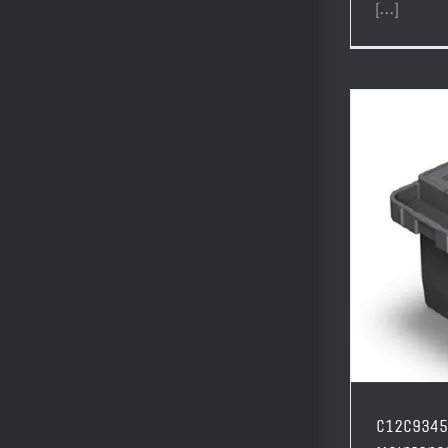
[...]
C12C9345