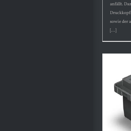
anfällt. D
Druckkopfr
sowie der 
[...]