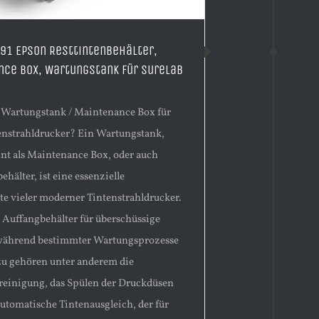
91 Epson Resttintenbehälter,
nce Box, Wartungstank für SureLab
n Wartungstank / Maintenance Box für
enstrahldrucker? Ein Wartungstank,
nt als Maintenance Box, oder auch
ehälter, ist eine essenzielle
 vieler moderner Tintenstrahldrucker.
s Auffangbehälter für überschüssige
 während bestimmter Wartungsprozesse
azu gehören unter anderem die
einigung, das Spülen der Druckdüsen
automatische Tintenausgleich, der für