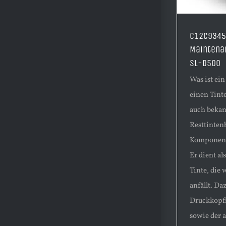
C12C9345
Maintena
SL-D500
Was ist ei
einen Tint
auch bekan
Resttintenb
Komponente
Er dient al
Tinte, die
anfällt. D
Druckkopfr
sowie der 