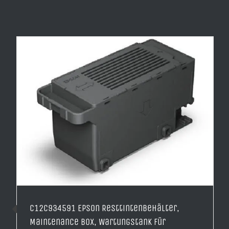
C12C934591 Epson Resttintenbehälter,
Maintenance Box, Wartungstank für