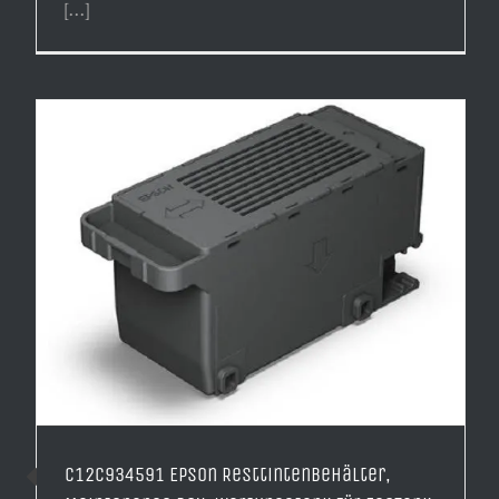
[...]
C12C934591 Epson Resttintenbehälter,