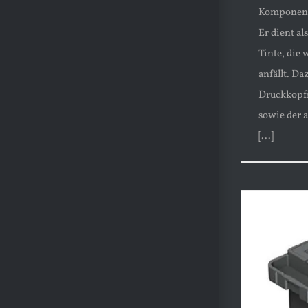
Komponente
Er dient al
Tinte, die
anfällt. D
Druckkopfr
sowie der 
[...]