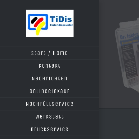
Zum
Inhalt
springen
Start / Home
Kontakt
Nachrichten
Onlineeinkauf
Nachfüllservice
Werkstatt
Druckservice