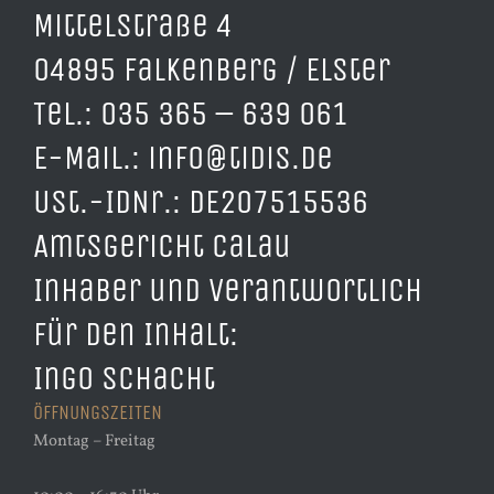
Mittelstraße 4
04895 Falkenberg / Elster
Tel.: 035 365 – 639 061
E-Mail.: info@tidis.de
USt.-IdNr.: DE207515536
Amtsgericht Calau
Inhaber und verantwortlich
für den Inhalt:
Ingo Schacht
ÖFFNUNGSZEITEN
Montag – Freitag