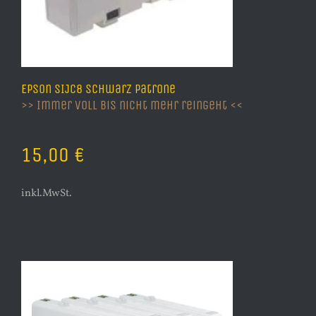
Epson SIJC8 schwarz Patrone
>> Immer voll bis nicht mehr reingeht <<
15,00 €
inkl.MwSt.