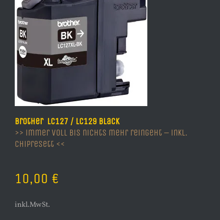
Brother LC127 / LC129 Black
>> immer voll bis nichts mehr reingeht – inkl.
Chipresett <<
10,00 €
inkl.MwSt.