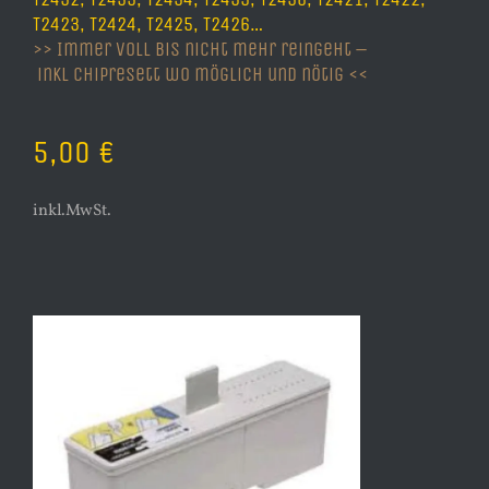
T2423, T2424, T2425, T2426…
>> Immer voll bis nicht mehr reingeht –
inkl Chipresett wo möglich und nötig <<
5,00 €
inkl.MwSt.