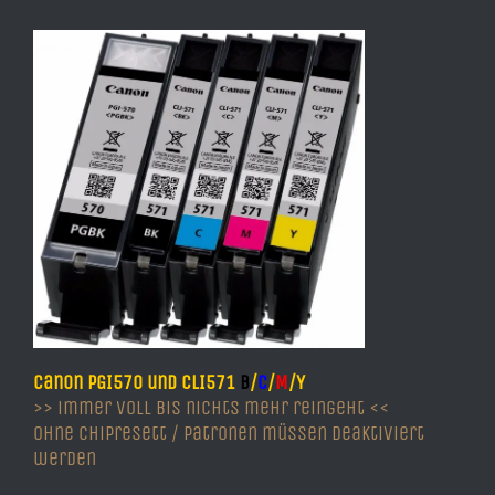
Canon PGI570 und CLI571
B
/
C
/
M
/Y
>> immer voll bis nichts mehr reingeht <<
ohne Chipresett / Patronen müssen deaktiviert
werden