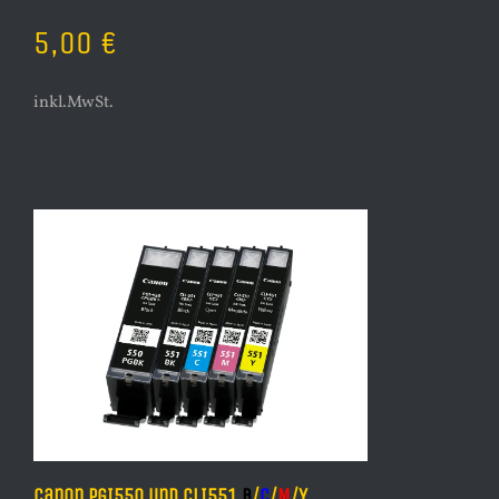
5,00 €
inkl.MwSt.
Canon PGI550 und CLI551
B
/
C
/
M
/Y