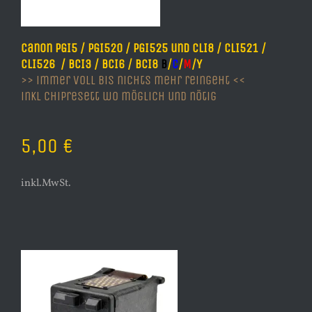
Canon PGI5 / PGI520 / PGI525 und CLI8 / CLI521 /
CLI526 / BCI3 / BCI6 / BCI8
B
/
C
/
M
/Y
>> immer voll bis nichts mehr reingeht <<
inkl Chipresett wo möglich und nötig
5,00 €
inkl.MwSt.