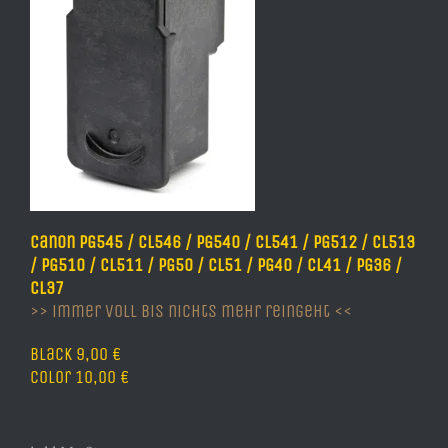
Canon PG545 / CL546 / PG540 / CL541 / PG512 / CL513
/ PG510 / CL511 / PG50 / CL51 / PG40 / CL41 / PG36 /
CL37
>> immer voll bis nichts mehr reingeht <<
Black 9,00 €
Color 10,00 €