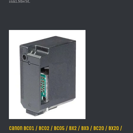
inkl.MwSt.
Canon BC01 / BC02 / BC05 / BX2 / BX3 / BC20 / BX20 /