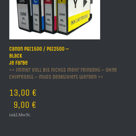
Canon PGI1500 / PGI2500 –
Black
je Farbe
>> immer voll bis nichts mehr reingeht – ohne
Chipresett – muss deaktiviert werden <<
13,00 €
9,00 €
inkl.MwSt.