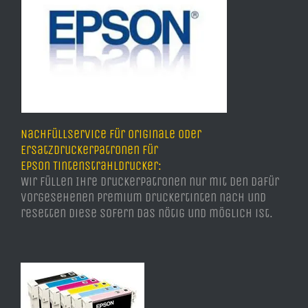
Nachfüllservice für Originale oder
Ersatzdruckerpatronen für
Epson Tintenstrahldrucker:
Wir füllen Ihre Druckerpatronen nur mit den dafür
vorgesehenen Premium Druckertinten nach und
resetten diese sofern das nötig und möglich ist.