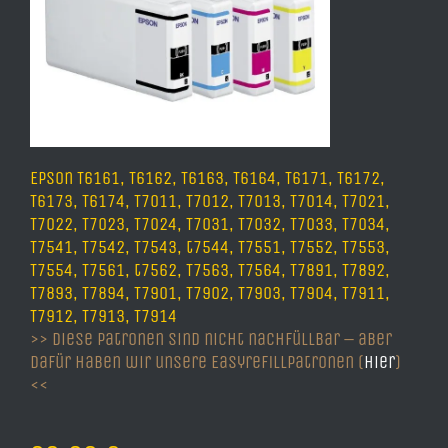
Epson T6161, T6162, T6163, T6164, T6171, T6172,
T6173, T6174, T7011, T7012, T7013, T7014, T7021,
T7022, T7023, T7024, T7031, T7032, T7033, T7034,
T7541, T7542, T7543, t7544, T7551, T7552, T7553,
T7554, T7561, t7562, T7563, T7564, T7891, T7892,
T7893, T7894, T7901, T7902, T7903, T7904, T7911,
T7912, T7913, T7914
>> Diese Patronen sind nicht nachfüllbar – aber
dafür haben wir unsere Easyrefillpatronen (
hier
)
<<