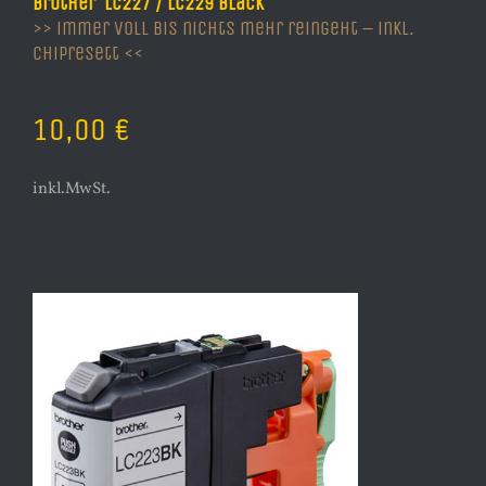
Brother LC227 / LC229 Black
>> immer voll bis nichts mehr reingeht – inkl.
Chipresett <<
10,00 €
inkl.MwSt.