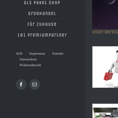
GLS Paket Shop
Großhandel
Für Zuhause
Unser Werkst
1&1 Premiumpartner
AGB
Impressum
Kontakt
Datenschutz
Widerrufsrecht
Facebook
E-
Mail