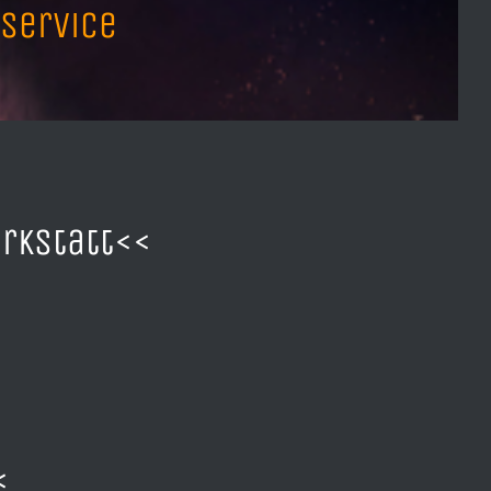
service
rkstatt
<<
<