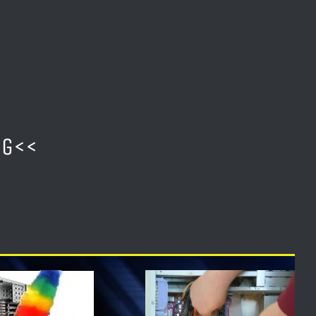
ng
<<