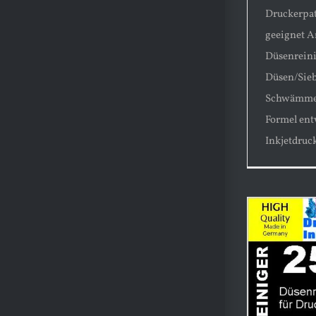
Druckerpat
geeignet 
Düsenreini
Düsen/Sie
Schwämmen
Formel ent
Inkjetdruc