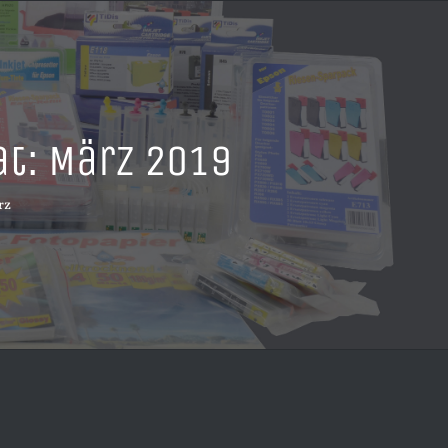
at:
März 2019
rz