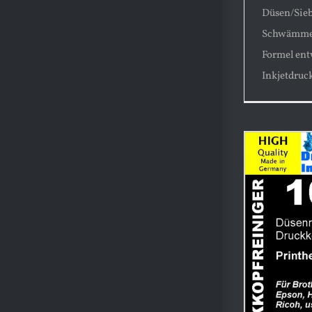
Düsen/Sie
Schwämmen
Formel ent
Inkjetdruc