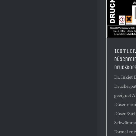
100ml Dr.
Düsenrein
Druckköpf
Dr. Inkjet
Druckerpat
geeignet 
Düsenreini
Düsen/Sie
Schwämmen
Formel ent