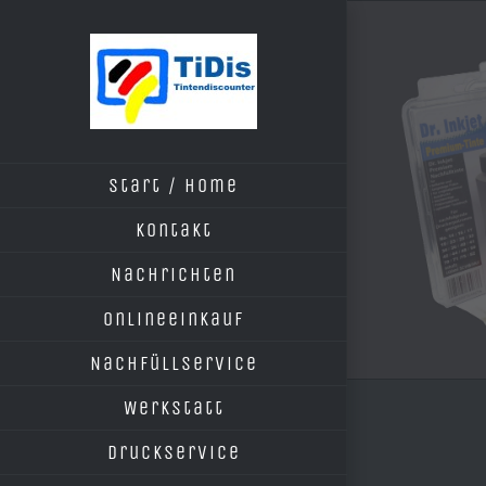
Zum
Inhalt
springen
Start / Home
Kontakt
Nachrichten
Onlineeinkauf
Nachfüllservice
Werkstatt
Druckservice