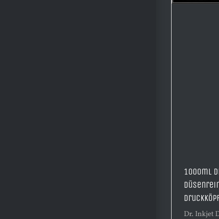
1000ml Dr
Düsenrein
Druckköpf
Dr. Inkjet