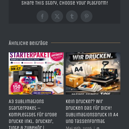
Share This Story, Choose Your Platform!
Facebook
X
Tumblr
Pinterest
Ähnliche Beiträge
e
A3 Sublimations
Kein Drucker? Wir
TD
,
Starterpaket –
drucken das für dich!
Er
Komplettset für große
Sublimationsdruck in A4
– 
Drucke inkl. Drucker,
und Tassenformat
er
Tinte & Zubehör |
Mai 16th, 2026
|
0
Apr