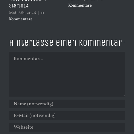
Start014
Kommentare
Ko
Mai 16th, 2026
|
0
Kommentare
Hinterlasse einen Kommentar
Kommentar