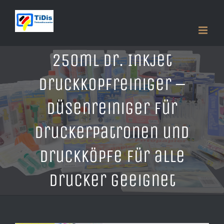
Zum
Inhalt
springen
250ml Dr. Inkjet
Druckkopfreiniger –
Düsenreiniger für
Druckerpatronen und
Druckköpfe für alle
Drucker geeignet