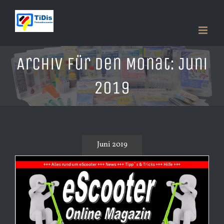
Zum
Inhalt
springen
Archiv für den Monat:
Juni
2019
Juni 2019