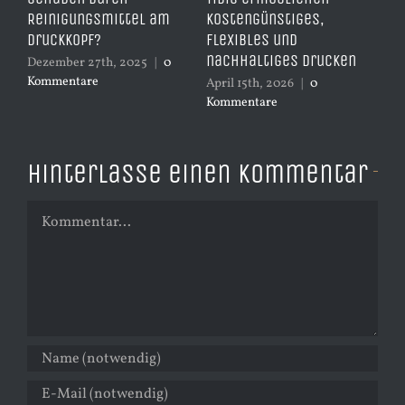
Reinigungsmittel am
kostengünstiges,
da
d
Druckkopf?
flexibles und
Apr
nachhaltiges Drucken
Ko
Dezember 27th, 2025
|
0
Kommentare
April 15th, 2026
|
0
Kommentare
Hinterlasse einen Kommentar
Kommentar