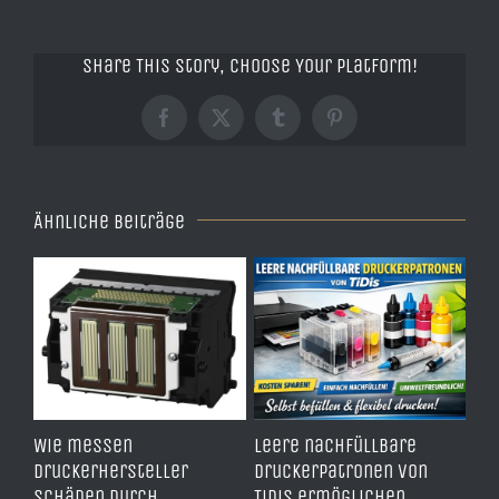
Share This Story, Choose Your Platform!
Facebook
X
Tumblr
Pinterest
Ähnliche Beiträge
00
Wie messen
Leere nachfüllbare
Wie
Druckerhersteller
Druckerpatronen von
be
Schäden durch
TiDis ermöglichen
Ti