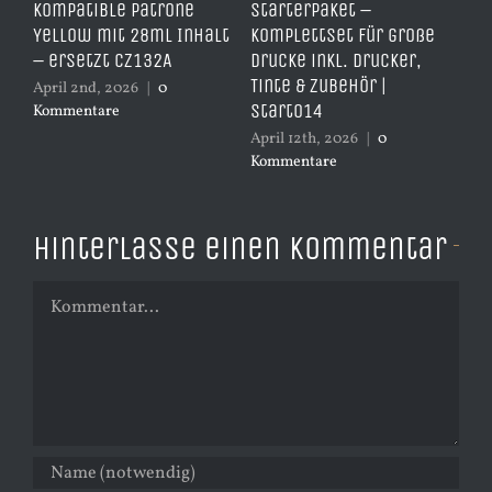
it
Kompatible Patrone
Starterpaket –
Er
Yellow mit 28ml Inhalt
Komplettset für große
– 
– ersetzt CZ132A
Drucke inkl. Drucker,
er
Tinte & Zubehör |
April 2nd, 2026
|
0
Apr
Start014
Kommentare
Ko
April 12th, 2026
|
0
Kommentare
Hinterlasse einen Kommentar
Kommentar