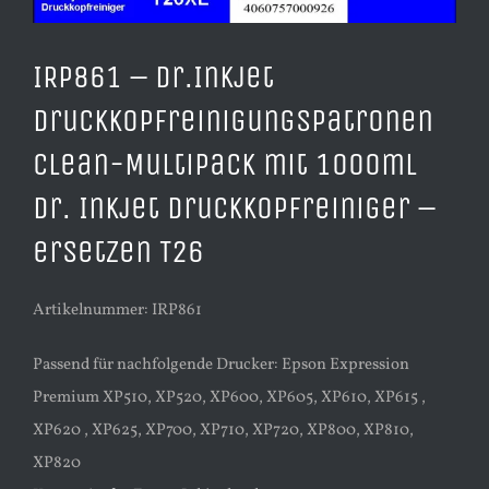
IRP861 – Dr.Inkjet
Druckkopfreinigungspatronen
Clean-Multipack mit 1000ml
Dr. Inkjet Druckkopfreiniger –
ersetzen T26
Artikelnummer: IRP861
Passend für nachfolgende Drucker: Epson Expression
Premium XP510, XP520, XP600, XP605, XP610, XP615 ,
XP620 , XP625, XP700, XP710, XP720, XP800, XP810,
XP820