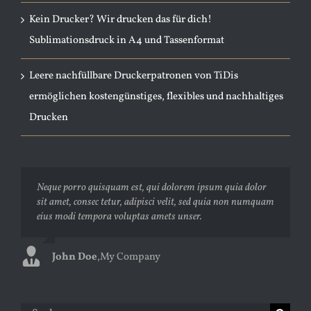
Kein Drucker? Wir drucken das für dich!
Sublimationsdruck in A4 und Tassenformat
Leere nachfüllbare Druckerpatronen von TiDis
ermöglichen kostengünstiges, flexibles und nachhaltiges
Drucken
Neque porro quisquam est, qui dolorem ipsum quia dolor
Aliquam erat volutpat. Quisque at est id ligula facilisis
sit amet, consec tetur, adipisci velit, sed quia non numquam
laoreet eget pulvinar nibh. Suspendisse at ultrices dui.
eius modi tempora voluptas amets unser.
Curabitur ac felis arcu sadips ipsums fugiats nemis.
John Doe
Luke Beck
,
My Company
,
Theme Fusion