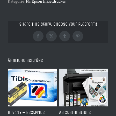
Kategorie:
für Epson Inkjetdrucker
Share This Story, Choose Your Platform!
Facebook
X
Tumblr
Pinterest
Ähnliche Beiträge
HP711Y – BestPrice
A3 Sublimations
TD