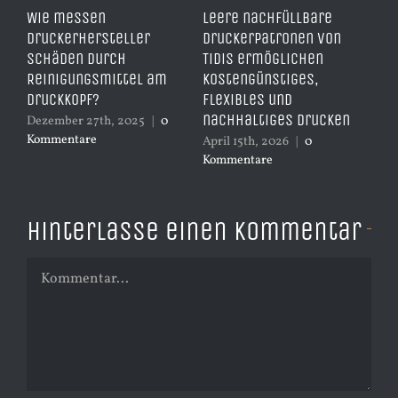
00
Wie messen
Leere nachfüllbare
Wie
Druckerhersteller
Druckerpatronen von
be
Schäden durch
TiDis ermöglichen
Ti
Reinigungsmittel am
kostengünstiges,
da
d
Druckkopf?
flexibles und
Apr
nachhaltiges Drucken
Ko
Dezember 27th, 2025
|
0
Kommentare
April 15th, 2026
|
0
Kommentare
Hinterlasse einen Kommentar
Kommentar