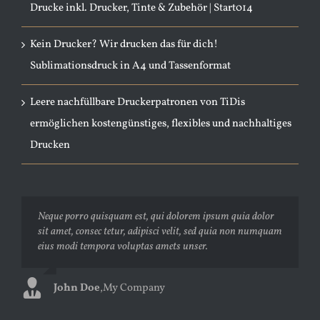
Drucke inkl. Drucker, Tinte & Zubehör | Start014
Kein Drucker? Wir drucken das für dich!
Sublimationsdruck in A4 und Tassenformat
Leere nachfüllbare Druckerpatronen von TiDis
ermöglichen kostengünstiges, flexibles und nachhaltiges
Drucken
Neque porro quisquam est, qui dolorem ipsum quia dolor
Aliquam erat volutpat. Quisque at est id ligula facilisis
sit amet, consec tetur, adipisci velit, sed quia non numquam
laoreet eget pulvinar nibh. Suspendisse at ultrices dui.
eius modi tempora voluptas amets unser.
Curabitur ac felis arcu sadips ipsums fugiats nemis.
John Doe
Luke Beck
,
My Company
,
Theme Fusion