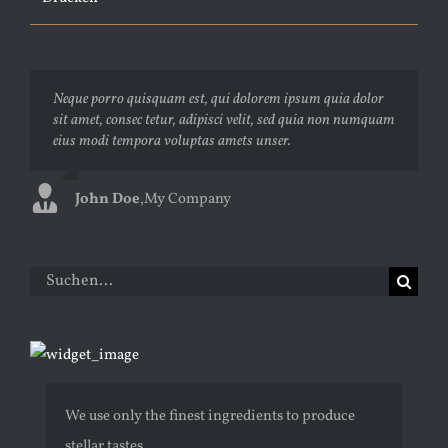
Neque porro quisquam est, qui dolorem ipsum quia dolor
Aliquam erat volutpat. Quisque at est id ligula facilisis
sit amet, consec tetur, adipisci velit, sed quia non numquam
laoreet eget pulvinar nibh. Suspendisse at ultrices dui.
eius modi tempora voluptas amets unser.
Curabitur ac felis arcu sadips ipsums fugiats nemis.
John Doe
Luke Beck
,
My Company
,
Theme Fusion
Suche
nach:
We use only the finest ingredients to produce
stellar tastes.