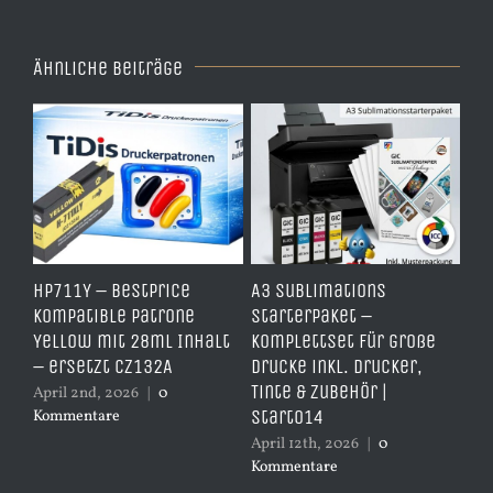
Ähnliche Beiträge
HP711Y – BestPrice
A3 Sublimations
TD
it
Kompatible Patrone
Starterpaket –
Er
Yellow mit 28ml Inhalt
Komplettset für große
– 
– ersetzt CZ132A
Drucke inkl. Drucker,
er
Tinte & Zubehör |
April 2nd, 2026
|
0
Apr
Start014
Kommentare
Ko
April 12th, 2026
|
0
Kommentare