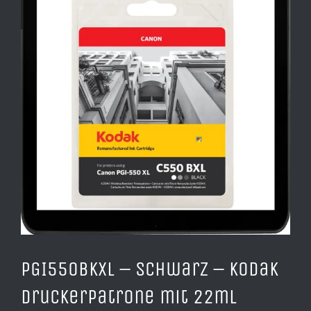
Bild
PGI550BKXL – schwarz – Kodak
Druckerpatrone mit 22ml