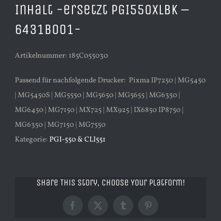
Inhalt -ersetzt PGI550XLBK –
6431B001-
Artikelnummer: 185C055030
Passend für nachfolgende Drucker: Pixma IP7250 | MG5450
| MG5450S | MG5550 | MG5650 | MG5655 | MG6350 |
MG6450 | MG7150 | MX725 | MX925 | IX6850 IP8750 |
MG6350 | MG7150 | MG7550
Kategorie:
PGI-550 & CLI551
Share This Story, Choose Your Platform!
Facebook
X
Tumblr
Pinterest