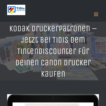
Zum
Inhalt
springen
Kodak Druckerpatronen –
jetzt bei TiDis dem
Tintendiscounter für
deinen Canon Drucker
kaufen
Zeige
grösseres