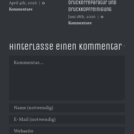
Druckerreparatur und
April 4th, 2026
|
0
Mai
Druckkopfreinigung
Kommentare
Ko
Juni 18th, 2026
|
0
Kommentare
Hinterlasse einen Kommentar
Kommentar