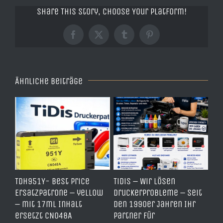
Share This Story, Choose Your Platform!
Facebook
X
Tumblr
Pinterest
Ähnliche Beiträge
TDH951Y- Best Price
TiDis – Wir lösen
Dr
Ersatzpatrone – yellow
Druckerprobleme – Seit
PV
A4
– mit 17ml Inhalt
den 1990er Jahren Ihr
RFI
ersetzt CN048A
Partner für
Ch