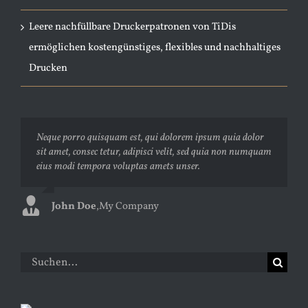
Leere nachfüllbare Druckerpatronen von TiDis
ermöglichen kostengünstiges, flexibles und nachhaltiges
Drucken
Neque porro quisquam est, qui dolorem ipsum quia dolor
Aliquam erat volutpat. Quisque at est id ligula facilisis
sit amet, consec tetur, adipisci velit, sed quia non numquam
laoreet eget pulvinar nibh. Suspendisse at ultrices dui.
eius modi tempora voluptas amets unser.
Curabitur ac felis arcu sadips ipsums fugiats nemis.
John Doe
Luke Beck
,
My Company
,
Theme Fusion
Suche
nach: