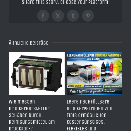
Share This Story, Choose Your Platform!
Facebook
X
Tumblr
Pinterest
Ähnliche Beiträge
00
Wie messen
Leere nachfüllbare
Wie
Druckerhersteller
Druckerpatronen von
be
Schäden durch
TiDis ermöglichen
Ti
Reinigungsmittel am
kostengünstiges,
da
d
Druckkopf?
flexibles und
Apr