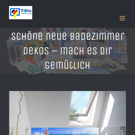
Zum
Inhalt
springen
Schöne neue Badezimmer
Dekos – mach es dir
gemütlich
Zeige
grösseres
Bild