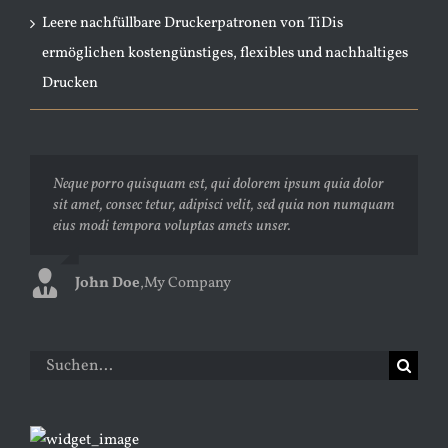
Leere nachfüllbare Druckerpatronen von TiDis
ermöglichen kostengünstiges, flexibles und nachhaltiges
Drucken
Neque porro quisquam est, qui dolorem ipsum quia dolor
Aliquam erat volutpat. Quisque at est id ligula facilisis
sit amet, consec tetur, adipisci velit, sed quia non numquam
laoreet eget pulvinar nibh. Suspendisse at ultrices dui.
eius modi tempora voluptas amets unser.
Curabitur ac felis arcu sadips ipsums fugiats nemis.
John Doe
Luke Beck
,
My Company
,
Theme Fusion
Suche
nach: