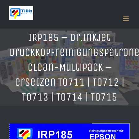
Zum
Inhalt
springen
IRP185 – Dr.Inkjet
Druckkopfreinigungspatron
Clean-Multipack –
ersetzen T0711 | T0712 |
T0713 | T0714 | T0715
Zeige
grösseres