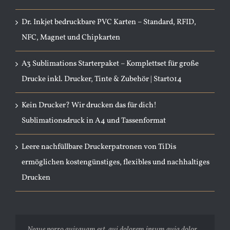
Dr. Inkjet bedruckbare PVC Karten – Standard, RFID,
NFC, Magnet und Chipkarten
A3 Sublimations Starterpaket – Komplettset für große
Drucke inkl. Drucker, Tinte & Zubehör | Start014
Kein Drucker? Wir drucken das für dich!
Sublimationsdruck in A4 und Tassenformat
Leere nachfüllbare Druckerpatronen von TiDis
ermöglichen kostengünstiges, flexibles und nachhaltiges
Drucken
Neque porro quisquam est, qui dolorem ipsum quia dolor
Aliquam erat volutpat. Quisque at est id ligula facilisis