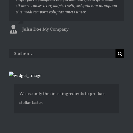
sit amet, consec tetur, adipisci velit, sed quia non numquam
laoreet eget pulvinar nibh. Suspendisse at ultrices dui.
eius modi tempora voluptas amets unser.
Curabitur ac felis arcu sadips ipsums fugiats nemis.
John Doe
Luke Beck
,
My Company
,
Theme Fusion
Suche
nach:
We use only the finest ingredients to produce
stellar tastes.