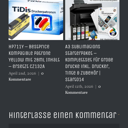
HP711Y – BestPrice
A3 Sublimations
TD
it
Kompatible Patrone
Starterpaket –
Er
Yellow mit 28ml Inhalt
Komplettset für große
– 
– ersetzt CZ132A
Drucke inkl. Drucker,
er
Tinte & Zubehör |
April 2nd, 2026
|
0
Apr
Start014
Kommentare
Ko
April 12th, 2026
|
0
Kommentare
Hinterlasse einen Kommentar
Kommentar