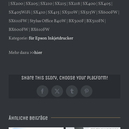
| SX200 | SX205 | SX210 | SX215 | SX218 | SX400 | SX405 |
SX405WiFi | SX410 | SX415 | SX510W | SX515W | SX600FW |
SX610FW | Stylus Office B40W | BX300F | BX310FN |
BX600FW | BX610FW
Kategorie:
für Epson Inkjetdrucker
Mehr dazu
>>hier
Share This Story, Choose Your Platform!
Facebook
X
Tumblr
Pinterest
Ähnliche Beiträge