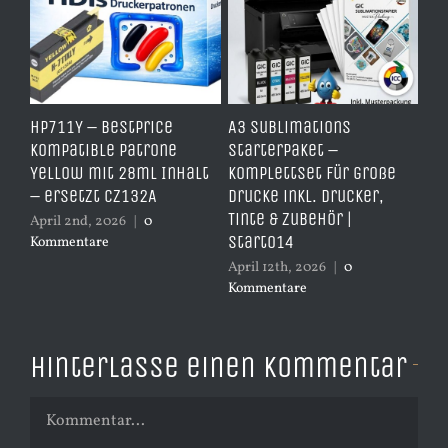
HP711Y – BestPrice
A3 Sublimations
TD
it
Kompatible Patrone
Starterpaket –
Er
Yellow mit 28ml Inhalt
Komplettset für große
– 
– ersetzt CZ132A
Drucke inkl. Drucker,
er
Tinte & Zubehör |
April 2nd, 2026
|
0
Apr
Start014
Kommentare
Ko
April 12th, 2026
|
0
Kommentare
Hinterlasse einen Kommentar
Kommentar