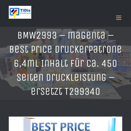
Zum
Inhalt
springen
BMW2993 – magenta –
Best Price Druckerpatrone
6,4ml Inhalt für ca. 450
Seiten Druckleistung –
ersetzt T299340
Zeige
grösseres