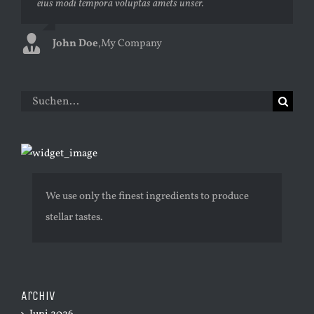
eius modi tempora voluptas amets unser.
Curabitur ac felis arcu sadips ipsums fugiats nemis.
John Doe
Luke Beck
,
My Company
,
Theme Fusion
Suche
nach:
We use only the finest ingredients to produce
stellar tastes.
Archiv