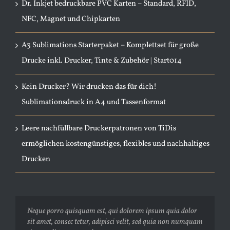
Dr. Inkjet bedruckbare PVC Karten – Standard, RFID,
NFC, Magnet und Chipkarten
A3 Sublimations Starterpaket – Komplettset für große
Drucke inkl. Drucker, Tinte & Zubehör | Start014
Kein Drucker? Wir drucken das für dich!
Sublimationsdruck in A4 und Tassenformat
Leere nachfüllbare Druckerpatronen von TiDis
ermöglichen kostengünstiges, flexibles und nachhaltiges
Drucken
Neque porro quisquam est, qui dolorem ipsum quia dolor
Aliquam erat volutpat. Quisque at est id ligula facilisis
sit amet, consec tetur, adipisci velit, sed quia non numquam
laoreet eget pulvinar nibh. Suspendisse at ultrices dui.