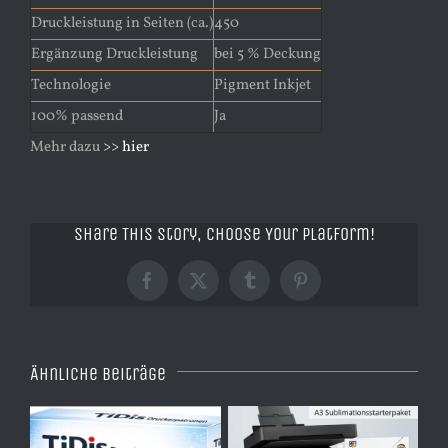
Druckleistung in Seiten (ca.)
450
Ergänzung Druckleistung
bei 5 % Deckung
Technologie
Pigment Inkjet
100% passend
Ja
Mehr dazu
>> hier
Share This Story, Choose Your Platform!
Facebook
X
Tumblr
Pinterest
Ähnliche Beiträge