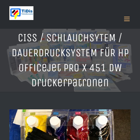
Zum
Inhalt
springen
CISS / SCHLAUCHSYTEM /
DAUERDRUCKSYSTEM FÜR HP
Officejet PRO X 451 DW
Druckerpatronen
Zeige
grösseres
Bild