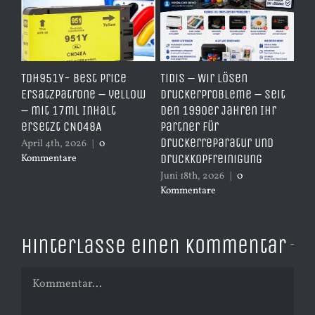
TDH951Y- Best Price
TiDis – Wir lösen
Dr
Ersatzpatrone – yellow
Druckerprobleme – Seit
PV
A4
– mit 17ml Inhalt
den 1990er Jahren Ihr
RFI
ersetzt CN048A
Partner für
Ch
Druckerreparatur und
April 4th, 2026
|
0
Mai
Druckkopfreinigung
Kommentare
Ko
Juni 18th, 2026
|
0
Kommentare
Hinterlasse einen Kommentar
Kommentar