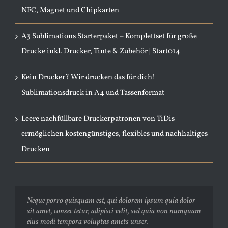
NFC, Magnet und Chipkarten
A3 Sublimations Starterpaket – Komplettset für große
Drucke inkl. Drucker, Tinte & Zubehör | Start014
Kein Drucker? Wir drucken das für dich!
Sublimationsdruck in A4 und Tassenformat
Leere nachfüllbare Druckerpatronen von TiDis
ermöglichen kostengünstiges, flexibles und nachhaltiges
Drucken
Neque porro quisquam est, qui dolorem ipsum quia dolor
Aliquam erat volutpat. Quisque at est id ligula facilisis
sit amet, consec tetur, adipisci velit, sed quia non numquam
laoreet eget pulvinar nibh. Suspendisse at ultrices dui.
eius modi tempora voluptas amets unser.
Curabitur ac felis arcu sadips ipsums fugiats nemis.