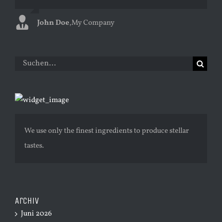
John Doe
Luke Beck
,
My Company
,
Theme Fusion
Suche
nach:
We use only the finest ingredients to produce stellar
tastes.
Archiv
Juni 2026