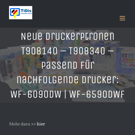
Zum
Inhalt
springen
Neue Druckerptronen
T908140 – T908340 –
Passend für
nachfolgende Drucker:
WF-6090DW | WF-6590DWF
Mehr dazu
>> hier