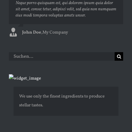
Neque porro quisquam est, qui dolorem ipsum quia dolor
Aliquam erat volutpat. Quisque at est id ligula facilisis
sit amet, consec tetur, adipisci velit, sed quia non numquam
laoreet eget pulvinar nibh. Suspendisse at ultrices dui.
eius modi tempora voluptas amets unser.
Curabitur ac felis arcu sadips ipsums fugiats nemis.
John Doe
Luke Beck
,
My Company
,
Theme Fusion
Suche
nach:
We use only the finest ingredients to produce
stellar tastes.