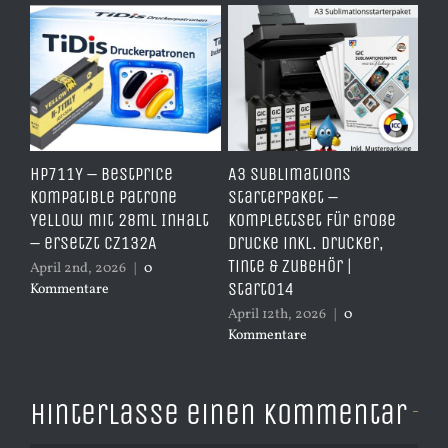
HP711Y – BestPrice
A3 Sublimations
TD
it
Kompatible Patrone
Starterpaket –
Er
Yellow mit 28ml Inhalt
Komplettset für große
– 
– ersetzt CZ132A
Drucke inkl. Drucker,
er
Tinte & Zubehör |
April 2nd, 2026
|
0
Apr
Start014
Kommentare
Ko
April 12th, 2026
|
0
Kommentare
Hinterlasse einen Kommentar