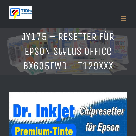
Zum
Inhalt
springen
JY175 – RESETTER FÜR
EPSON Stylus Office
BX635FWD – T129xxx
Zeige
grösseres
Bild