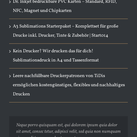
Dr. Inkjet bedruckbare PVC Karten – Standard, RFID,
NFC, Magnet und Chipkarten
A3 Sublimations Starterpaket – Komplettset für große
Drucke inkl. Drucker, Tinte & Zubehör | Start014
Kein Drucker? Wir drucken das für dich!
Sublimationsdruck in A4 und Tassenformat
Leere nachfüllbare Druckerpatronen von TiDis
ermöglichen kostengünstiges, flexibles und nachhaltiges
Drucken
Neque porro quisquam est, qui dolorem ipsum quia dolor
Aliquam erat volutpat. Quisque at est id ligula facilisis
sit amet, consec tetur, adipisci velit, sed quia non numquam
laoreet eget pulvinar nibh. Suspendisse at ultrices dui.