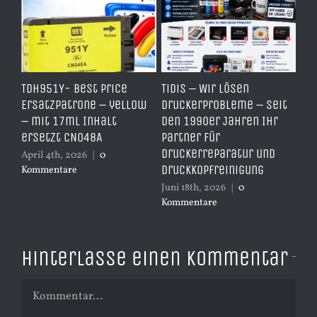
TDH951Y- Best Price
TiDis – Wir lösen
Dr
Ersatzpatrone – yellow
Druckerprobleme – Seit
PV
A4
– mit 17ml Inhalt
den 1990er Jahren Ihr
RFI
ersetzt CN048A
Partner für
Ch
Druckerreparatur und
April 4th, 2026
|
0
Mai
Druckkopfreinigung
Kommentare
Ko
Juni 18th, 2026
|
0
Kommentare
Hinterlasse einen Kommentar
Kommentar