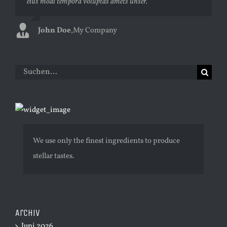
eius modi tempora voluptas amets unser.
Curabitur ac felis arcu sadips ipsums fugiats nemis.
John Doe
Luke Beck
,
My Company
,
Theme Fusion
Suche
nach:
We use only the finest ingredients to produce
stellar tastes.
Archiv
Juni 2026