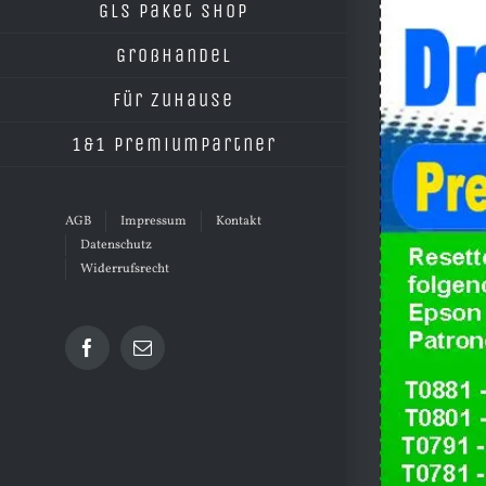
grösseres
GLS Paket Shop
Bild
Großhandel
Für Zuhause
1&1 Premiumpartner
AGB
Impressum
Kontakt
Datenschutz
Widerrufsrecht
Facebook
E-
Mail