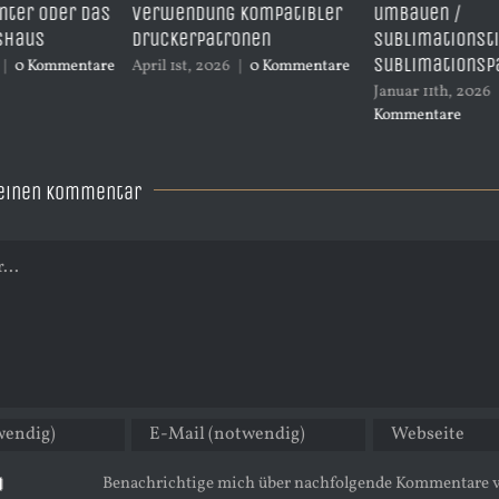
 kompatibler
umbauen /
durch Reinigu
onen
Sublimationstinte und
Druckkopf?
Sublimationspapier
|
0 Kommentare
Dezember 27th, 
Kommentare
Januar 11th, 2026
|
0
Kommentare
 einen Kommentar
Benachrichtige mich über nachfolgende Kommentare v