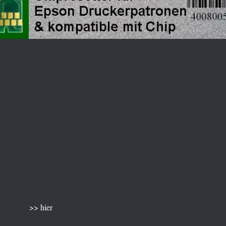
tronen speichern den Füllstand der Patrone.
nd der Patronen leer und dies auf dem Chip der Patrone gespeichert kann
mehr gedruckt werden.
setzen des Füllstandes auf dem Chip der Patrone kann wieder mit dies
, z.Bsp. nach einem Refill.
ckerpatronen haben meist eine höhere Tintenmenge als die Originalpa
och nur die Menge der originalen Patrone verwendet. Um die komplette
benutzen, kann mittels dieses Resetters der Füllstand zurückgesetzt w
t mit einer auswechselbaren Batterie ausgestattet, welche bereits im Li
Mehr dazu
>> hier