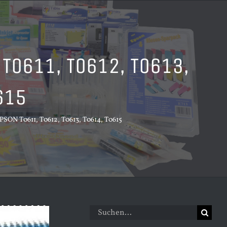
 T0611, T0612, T0613,
615
PSON T0611, T0612, T0613, T0614, T0615
Suche