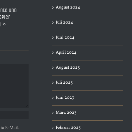
ngsmittel am
ermöglichen
Tintendiscounte
August 2024
kostengünstiges, flexibles
TiDis Handelsha
und nachhaltiges Drucken
2025
|
0
April 3rd, 2026
|
0
Juli 2024
April 15th, 2026
|
0 Kommentare
Juni 2024
April 2024
August 2023
Juli 2023
Juni 2023
März 2023
Februar 2023
ia E-Mail.