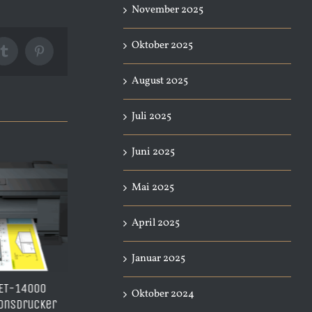
November 2025
Oktober 2025
Tumblr
Pinterest
August 2025
Juli 2025
Juni 2025
Mai 2025
April 2025
Januar 2025
Leere nachfüllbare
Wie alles mit vi
Oktober 2024
ller Schäden
Druckerpatronen von TiDis
begann… TiDis, d