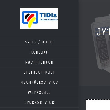
Zum
Inhalt
springen
JY
Start / Home
Kontakt
Nachrichten
Onlineeinkauf
Nachfüllservice
Werkstatt
Druckservice
Zeige