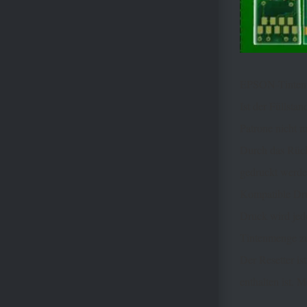
EPSON-Tintenpa
Ist der Füllsta
Patrone nicht 
Durch das Rück
gedruckt werden
Kompatible Dru
Druck wird jed
Tintenmenge zu 
Der Resetter is
enthalten ist. 