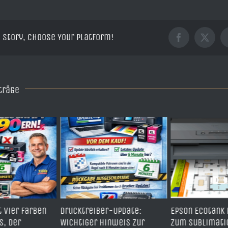
 Story, Choose Your Platform!
Facebook
X
träge
r-Update:
Epson Ecotank ET-14000
Wie messen
inweis zur
zum Sublimationsdrucker
Druckerherste