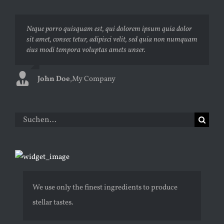
Neque porro quisquam est, qui dolorem ipsum quia dolor
Aliquam erat volutpat. Quisque at est id ligula facilisis
sit amet, consec tetur, adipisci velit, sed quia non numquam
laoreet eget pulvinar nibh. Suspendisse at ultrices dui.
eius modi tempora voluptas amets unser.
Curabitur ac felis arcu sadips ipsums fugiats nemis.
John Doe
Luke Beck
,
My Company
,
Theme Fusion
Suche
nach:
We use only the finest ingredients to produce
stellar tastes.