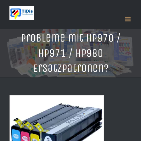
Zum
Inhalt
springen
Probleme mit HP970 /
HP971 / HP980
Ersatzpatronen?