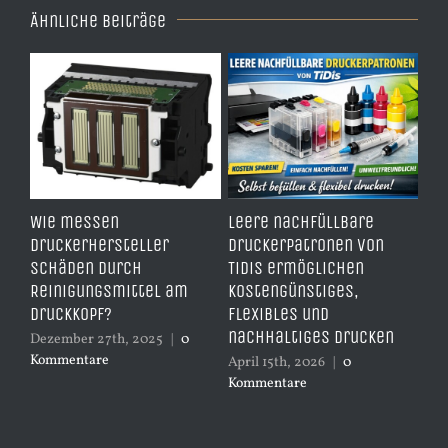
Ähnliche Beiträge
00
Wie messen
Leere nachfüllbare
Wie
Druckerhersteller
Druckerpatronen von
be
Schäden durch
TiDis ermöglichen
Ti
Reinigungsmittel am
kostengünstiges,
da
d
Druckkopf?
flexibles und
Apr
nachhaltiges Drucken
Ko
Dezember 27th, 2025
|
0
Kommentare
April 15th, 2026
|
0
Kommentare