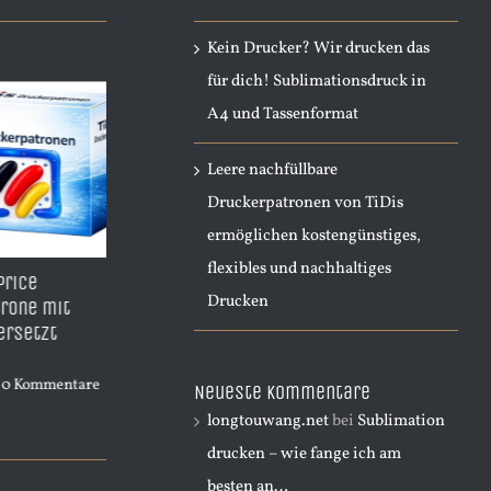
Kein Drucker? Wir drucken das
für dich! Sublimationsdruck in
A4 und Tassenformat
Leere nachfüllbare
Druckerpatronen von TiDis
ermöglichen kostengünstiges,
flexibles und nachhaltiges
 – BestPrice
A3 Sublimations
TDH950B 
Drucken
ible Patrone Yellow
Starterpaket – Komplettset
Ersatzpa
ml Inhalt – ersetzt
für große Drucke inkl.
mit 53ml
Drucker, Tinte & Zubehör |
CN045A
Start014
d, 2026
|
0 Kommentare
April 4th, 
Neueste Kommentare
April 12th, 2026
|
0 Kommentare
longtouwang.net
bei
Sublimation
drucken – wie fange ich am
besten an…