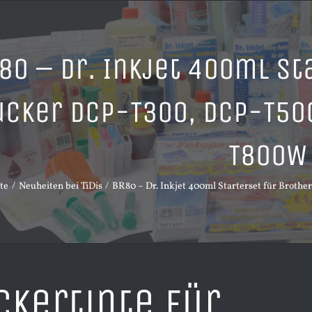
80 – Dr. Inkjet 400ml St
ucker DCP-T300, DCP-T50
T800W
te
Neuheiten bei TiDis
BR80 – Dr. Inkjet 400ml Starterset für Bro
ckertinte für