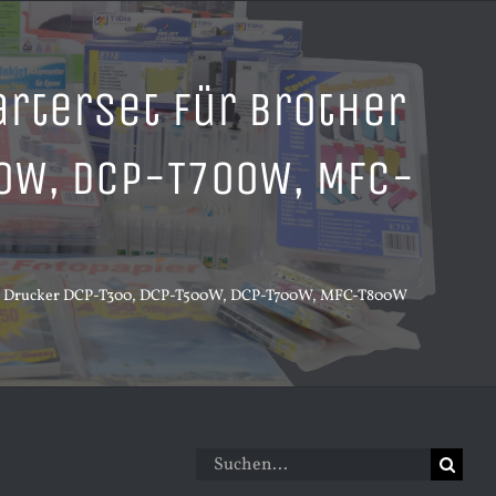
arterset für Brother
0W, DCP-T700W, MFC-
ther Drucker DCP-T300, DCP-T500W, DCP-T700W, MFC-T800W
Suche