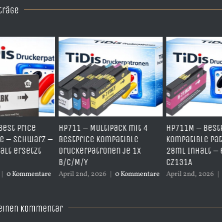
träge
1 – Multipack mit 4
HP711M – BestPrice
HP711Y
Price kompatible
kompatible Patrone mit
Kompat
kerpatronen je 1x
28ml Inhalt – ersetzt
mit 28
M/Y
CZ131A
CZ132A
2nd, 2026
|
0 Kommentare
April 2nd, 2026
|
0 Kommentare
April 2n
 einen Kommentar