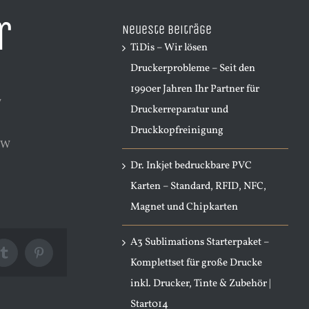
nach:
r
Neueste Beiträge
TiDis – Wir lösen
Druckerprobleme – Seit den
1990er Jahren Ihr Partner für
W
Druckerreparatur und
Druckkopfreinigung
0W
Dr. Inkjet bedruckbare PVC
Karten – Standard, RFID, NFC,
Magnet und Chipkarten
A3 Sublimations Starterpaket –
Tumblr
Pinterest
Komplettset für große Drucke
inkl. Drucker, Tinte & Zubehör |
Start014