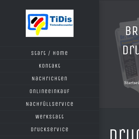
Zum
Inhalt
springen
BR
Dr
Start / Home
Kontakt
Nachrichten
Startsei
Onlineeinkauf
Nachfüllservice
Werkstatt
Dru
Druckservice