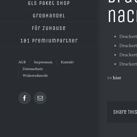
GLS Paket Shop
nac
Großhandel
Für Zuhause
Druckert
1&1 Premiumpartner
Drucker
Drucker
AGB
Impressum
Kontakt
Drucker
Datenschutz
Widerrufsrecht
>> hier
Facebook
E-
Mail
Share This