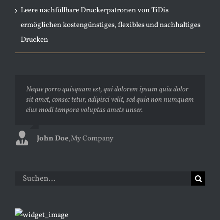
Leere nachfüllbare Druckerpatronen von TiDis
ermöglichen kostengünstiges, flexibles und nachhaltiges
Drucken
Neque porro quisquam est, qui dolorem ipsum quia dolor
Aliquam erat volutpat. Quisque at est id ligula facilisis
sit amet, consec tetur, adipisci velit, sed quia non numquam
laoreet eget pulvinar nibh. Suspendisse at ultrices dui.
eius modi tempora voluptas amets unser.
Curabitur ac felis arcu sadips ipsums fugiats nemis.
John Doe
Luke Beck
,
My Company
,
Theme Fusion
Suche
nach: