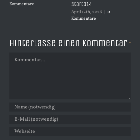
Start014
Kommentare
Ko
April 12th, 2026
|
0
Kommentare
Hinterlasse einen Kommentar
Kommentar