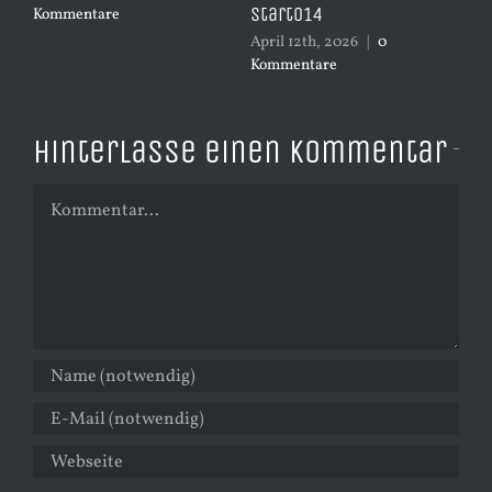
Start014
Kommentare
Ko
April 12th, 2026
|
0
Kommentare
Hinterlasse einen Kommentar
Kommentar