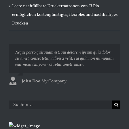
Leere nachfüllbare Druckerpatronen von TiDis
ermöglichen kostengünstiges, flexibles und nachhaltiges
Drucken
Neque porro quisquam est, qui dolorem ipsum quia dolor
Aliquam erat volutpat. Quisque at est id ligula facilisis
sit amet, consec tetur, adipisci velit, sed quia non numquam
laoreet eget pulvinar nibh. Suspendisse at ultrices dui.
eius modi tempora voluptas amets unser.
Curabitur ac felis arcu sadips ipsums fugiats nemis.
John Doe
Luke Beck
,
My Company
,
Theme Fusion
Suche
nach: