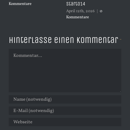
Start014
Kommentare
Ko
April 12th, 2026
|
0
Kommentare
Hinterlasse einen Kommentar
Kommentar