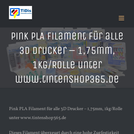
Zum
Inhalt
springen
Pink PLA Filament für alle
3D Drucker – 1,75mm,
1kg/Rolle unter
www.tintenshop365.de
Pink PLA Filament für alle 3D Drucker – 1,75mm, 1kg/Rolle
unter www.tintenshop365.de
Dieses Filament überzeugt durch eine hohe Zugfestigkeit