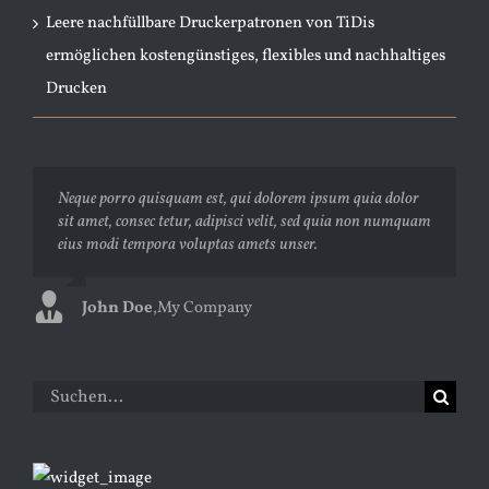
Leere nachfüllbare Druckerpatronen von TiDis
ermöglichen kostengünstiges, flexibles und nachhaltiges
Drucken
Neque porro quisquam est, qui dolorem ipsum quia dolor
Aliquam erat volutpat. Quisque at est id ligula facilisis
sit amet, consec tetur, adipisci velit, sed quia non numquam
laoreet eget pulvinar nibh. Suspendisse at ultrices dui.
eius modi tempora voluptas amets unser.
Curabitur ac felis arcu sadips ipsums fugiats nemis.
John Doe
Luke Beck
,
My Company
,
Theme Fusion
Suche
nach: