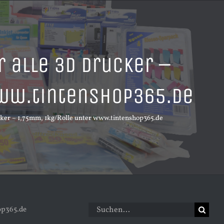
r alle 3D Drucker –
ww.tintenshop365.de
cker – 1,75mm, 1kg/Rolle unter www.tintenshop365.de
Suche
op365.de