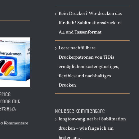
Kein Drucker? Wir drucken das
für dich! Sublimationsdruck in
A4 und Tassenformat
Leere nachfüllbare
Druckerpatronen von TiDis
ermöglichen kostengünstiges,
flexibles und nachhaltiges
Drucken
HP711Y – BestPrice
A3 Sublimations
TD
Kompatible Patrone Yellow
Starterpaket – Komplettset
Er
mit 28ml Inhalt – ersetzt
für große Drucke inkl.
mi
Neueste Kommentare
CZ132A
Drucker, Tinte & Zubehör |
CN
longtouwang.net
bei
Sublimation
Start014
pril 2nd, 2026
|
0 Kommentare
Apr
drucken – wie fange ich am
April 12th, 2026
|
0 Kommentare
besten an…