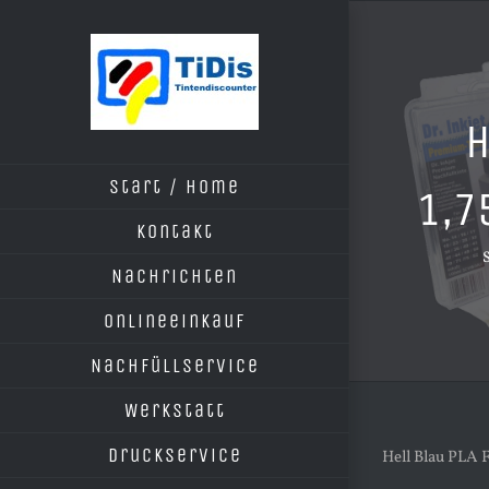
Zum
Inhalt
springen
H
Start / Home
1,7
Kontakt
Nachrichten
Onlineeinkauf
Nachfüllservice
Werkstatt
Druckservice
Hell Blau PLA 