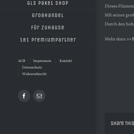
GLS Paket Shop
Dieses Filamen
Großhandel
MIt seiner groß
Durch den hohe
Für Zuhause
Mehr dazu
>> 
1&1 Premiumpartner
AGB
Impressum
Kontakt
Datenschutz
Widerrufsrecht
Facebook
E-
Mail
Share This