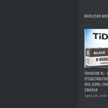
Ähnliche Bei
A3 Sublimations
TDH950B XL- Best Price
Starterpaket – Komplettset
Ersatzpatrone – schwarz –
für große Drucke inkl.
mit 53ml Inhalt ersetzt
Drucker, Tinte & Zubehör |
CN045A
Start014
April 4th, 2026
|
0 Kommentare
April 12th, 2026
|
0 Kommentare