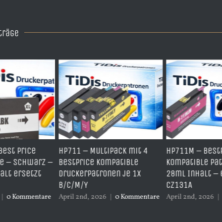
träge
HP711 – Multipack mit 4
HP711M – BestPrice
BestPrice kompatible
kompatible Patrone mit
Druckerpatronen je 1x
28ml Inhalt – ersetzt
B/C/M/Y
CZ131A
April 2nd, 2026
|
0 Kommentare
April 2nd, 2026
|
0 Kommentare
A