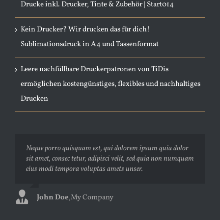
Drucke inkl. Drucker, Tinte & Zubehör | Start014
Kein Drucker? Wir drucken das für dich!
Sublimationsdruck in A4 und Tassenformat
Leere nachfüllbare Druckerpatronen von TiDis
ermöglichen kostengünstiges, flexibles und nachhaltiges
Drucken
Neque porro quisquam est, qui dolorem ipsum quia dolor
Aliquam erat volutpat. Quisque at est id ligula facilisis
sit amet, consec tetur, adipisci velit, sed quia non numquam
laoreet eget pulvinar nibh. Suspendisse at ultrices dui.
eius modi tempora voluptas amets unser.
Curabitur ac felis arcu sadips ipsums fugiats nemis.
John Doe
Luke Beck
,
My Company
,
Theme Fusion