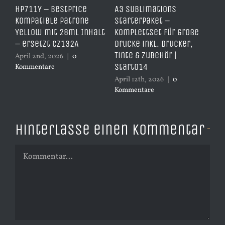
HP711Y – BestPrice
A3 Sublimations
TD
it
Kompatible Patrone
Starterpaket –
Er
Yellow mit 28ml Inhalt
Komplettset für große
– 
– ersetzt CZ132A
Drucke inkl. Drucker,
er
Tinte & Zubehör |
April 2nd, 2026
|
0
Apr
Start014
Kommentare
Ko
April 12th, 2026
|
0
Kommentare
Hinterlasse einen Kommentar
Kommentar