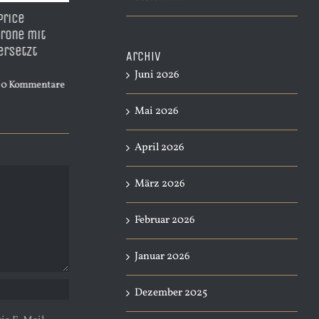
 BestPrice
A3 Sublimations
TDH950B XL
le Patrone Yellow
Starterpaket – Komplettset
Ersatzpatr
 Inhalt – ersetzt
für große Drucke inkl.
mit 53ml I
Archiv
Drucker, Tinte & Zubehör |
CN045A
Juni 2026
Start014
 2026
|
0 Kommentare
April 4th, 20
April 12th, 2026
|
0 Kommentare
Mai 2026
April 2026
März 2026
Februar 2026
Januar 2026
Dezember 2025