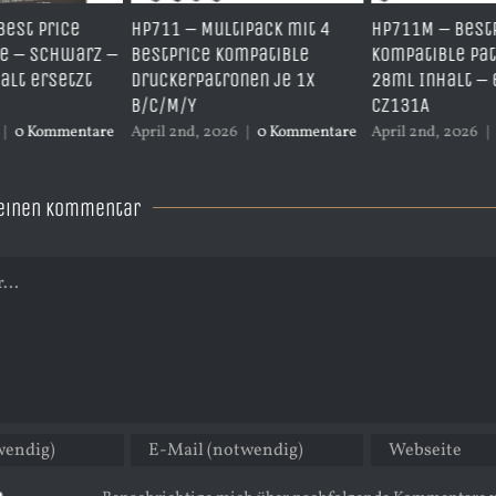
 Multipack mit 4
HP711M – BestPrice
HP711Y –
ice kompatible
kompatible Patrone mit
Kompatib
rpatronen je 1x
28ml Inhalt – ersetzt
mit 28ml
Y
CZ131A
CZ132A
d, 2026
|
0 Kommentare
April 2nd, 2026
|
0 Kommentare
April 2nd,
 einen Kommentar