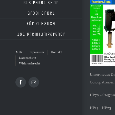
GLS Paket Shop
Großhandel
Für Zuhause
1&1 Premiumpartner
AGB
Impressum
Kontakt
Datenschutz
Widerrufsrecht
Unser neues Dr
Colorpatronen
Facebook
E-
Mail
HP78 = C6578
HP17 + HP23 +