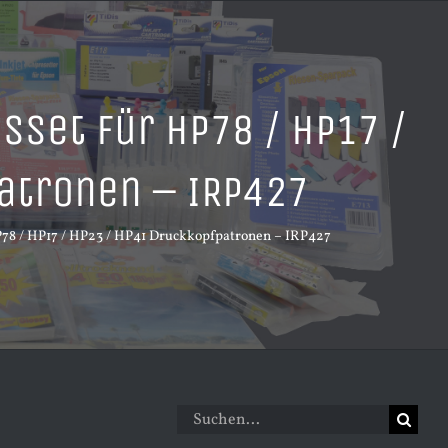
sset für HP78 / HP17 /
atronen – IRP427
P78 / HP17 / HP23 / HP41 Druckkopfpatronen – IRP427
Suche