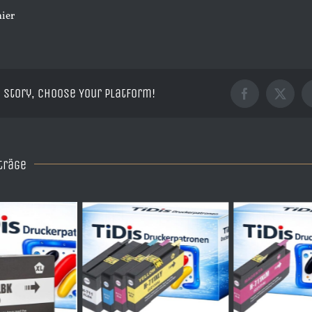
hier
 Story, Choose Your Platform!
Facebook
X
träge