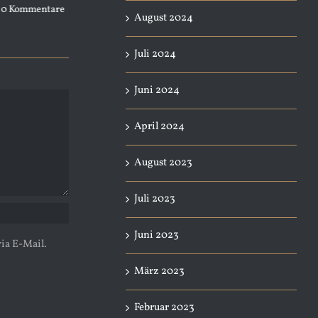
Start014
 2nd, 2026
|
0 Kommentare
April 4
August 2024
April 12th, 2026
|
0 Kommentare
Juli 2024
Juni 2024
April 2024
August 2023
Juli 2023
Juni 2023
ia E-Mail.
März 2023
Februar 2023