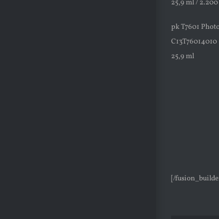
25,9 ml / 2.200
pk T7601 Photo
C13T76014010
25,9 ml
[/fusion_build