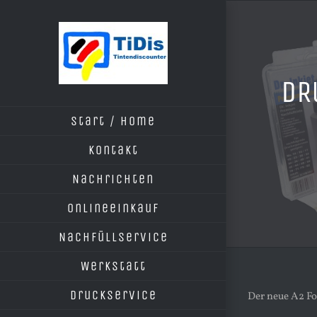
Zum
Inhalt
springen
DR
Start / Home
Kontakt
Nachrichten
Onlineeinkauf
Nachfüllservice
Werkstatt
Druckservice
Der neue A2 Fo