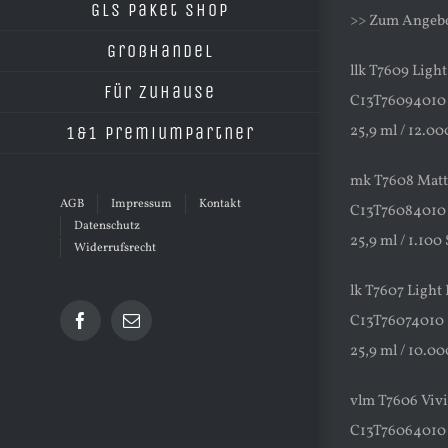
GLS Paket Shop
>> Zum Angeb
Großhandel
llk T7609 Light
Für Zuhause
C13T76094010
25,9 ml / 12.00
1&1 Premiumpartner
mk T7608 Matt
AGB
Impressum
Kontakt
C13T76084010
Datenschutz
25,9 ml / 1.100
Widerrufsrecht
lk T7607 Light 
C13T76074010
Facebook
E-
Mail
25,9 ml / 10.00
vlm T7606 Viv
C13T76064010