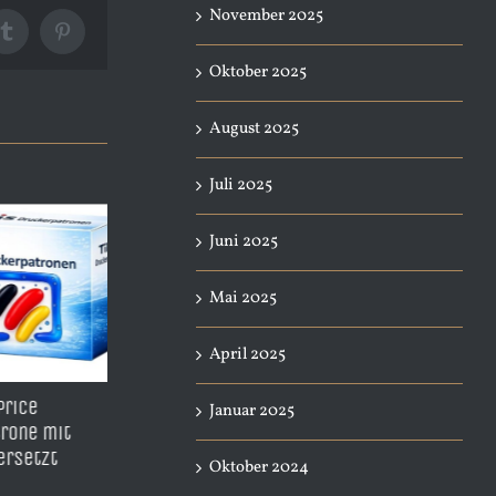
November 2025
Tumblr
Pinterest
Oktober 2025
August 2025
Juli 2025
Juni 2025
Mai 2025
April 2025
1Y – BestPrice
A3 Sublimations
TDH950
Januar 2025
atible Patrone Yellow
Starterpaket – Komplettset
Ersat
28ml Inhalt – ersetzt
für große Drucke inkl.
mit 53
Oktober 2024
32A
Drucker, Tinte & Zubehör |
CN045