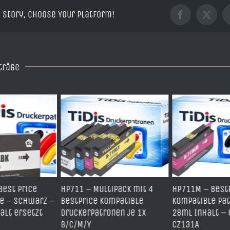
 Story, Choose Your Platform!
Facebook
X
träge
711 – Multipack mit 4
HP711M – BestPrice
HP71
stPrice kompatible
kompatible Patrone mit
Komp
uckerpatronen je 1x
28ml Inhalt – ersetzt
mit 
C/M/Y
CZ131A
CZ1