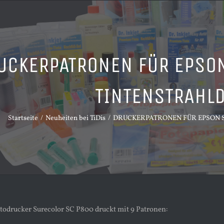
UCKERPATRONEN FÜR EPSO
TINTENSTRAHL
Startseite
Neuheiten bei TiDis
DRUCKERPATRONEN FÜR EPSON 
todrucker Surecolor SC P800 druckt mit 9 Patronen: