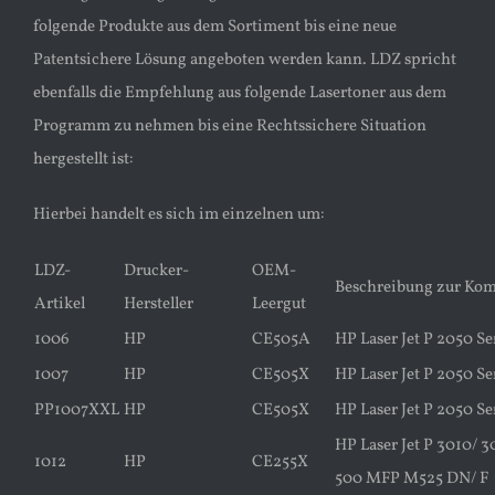
folgende Produkte aus dem Sortiment bis eine neue
Patentsichere Lösung angeboten werden kann. LDZ spricht
ebenfalls die Empfehlung aus folgende Lasertoner aus dem
Programm zu nehmen bis eine Rechtssichere Situation
hergestellt ist:
Hierbei handelt es sich im einzelnen um:
LDZ-
Drucker-
OEM-
Beschreibung zur Komp
Artikel
Hersteller
Leergut
1006
HP
CE505A
HP Laser Jet P 2050 Se
1007
HP
CE505X
HP Laser Jet P 2050 Se
PP1007XXL
HP
CE505X
HP Laser Jet P 2050 Se
HP Laser Jet P 3010/ 3
1012
HP
CE255X
500 MFP M525 DN/ F