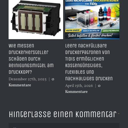
00
Wie messen
Leere nachfüllbare
Wie
Druckerhersteller
Druckerpatronen von
be
Schäden durch
TiDis ermöglichen
Ti
Reinigungsmittel am
kostengünstiges,
da
d
Druckkopf?
flexibles und
Apr
nachhaltiges Drucken
Ko
Dezember 27th, 2025
|
0
Kommentare
April 15th, 2026
|
0
Kommentare
Hinterlasse einen Kommentar
Kommentar