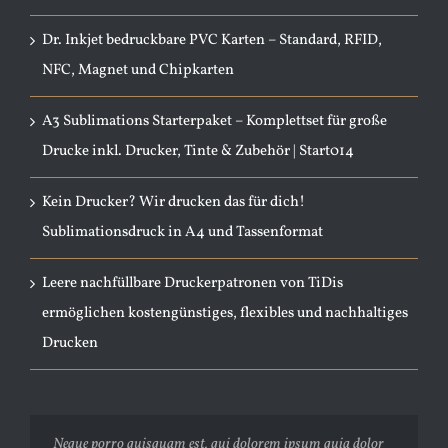
Dr. Inkjet bedruckbare PVC Karten – Standard, RFID,
NFC, Magnet und Chipkarten
A3 Sublimations Starterpaket – Komplettset für große
Drucke inkl. Drucker, Tinte & Zubehör | Start014
Kein Drucker? Wir drucken das für dich!
Sublimationsdruck in A4 und Tassenformat
Leere nachfüllbare Druckerpatronen von TiDis
ermöglichen kostengünstiges, flexibles und nachhaltiges
Drucken
Neque porro quisquam est, qui dolorem ipsum quia dolor
Aliquam erat volutpat. Quisque at est id ligula facilisis