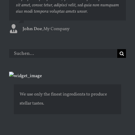
sit amet, consec tetur, adipisci velit, sed quia non numquam
laoreet eget pulvinar nibh. Suspendisse at ultrices dui.
eius modi tempora voluptas amets unser.
Curabitur ac felis arcu sadips ipsums fugiats nemis.
John Doe
Luke Beck
,
My Company
,
Theme Fusion
Suche
nach:
We use only the finest ingredients to produce
stellar tastes.