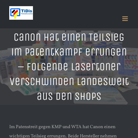
Zum
Inhalt
springen
Canon hat einen Teilsieg
im Patentkampf errungen
– folgende Lasertoner
verschwinden Landesweit
aus den Shops
Im Patenstreit gegen KMP und WTA hat Canon einen
wichtigen Teilsieg errungen. Beide Hersteller nehmen