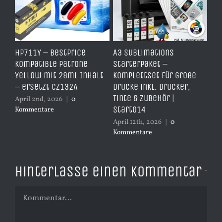
HP711Y – BestPrice
A3 Sublimations
TD
it
Kompatible Patrone
Starterpaket –
Er
Yellow mit 28ml Inhalt
Komplettset für große
– 
– ersetzt CZ132A
Drucke inkl. Drucker,
er
Tinte & Zubehör |
April 2nd, 2026
|
0
Apr
Start014
Kommentare
Ko
April 12th, 2026
|
0
Kommentare
Hinterlasse einen Kommentar
Kommentar