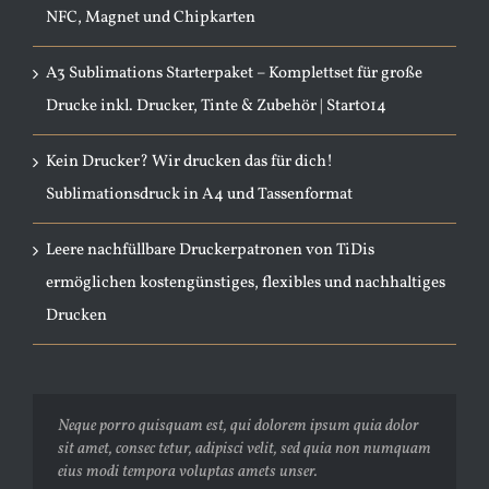
NFC, Magnet und Chipkarten
A3 Sublimations Starterpaket – Komplettset für große
Drucke inkl. Drucker, Tinte & Zubehör | Start014
Kein Drucker? Wir drucken das für dich!
Sublimationsdruck in A4 und Tassenformat
Leere nachfüllbare Druckerpatronen von TiDis
ermöglichen kostengünstiges, flexibles und nachhaltiges
Drucken
Neque porro quisquam est, qui dolorem ipsum quia dolor
Aliquam erat volutpat. Quisque at est id ligula facilisis
sit amet, consec tetur, adipisci velit, sed quia non numquam
laoreet eget pulvinar nibh. Suspendisse at ultrices dui.
eius modi tempora voluptas amets unser.
Curabitur ac felis arcu sadips ipsums fugiats nemis.