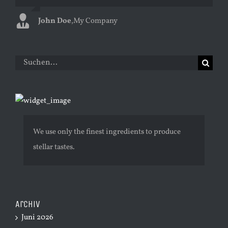
John Doe
Luke Beck
,
My Company
,
Theme Fusion
Suche
nach:
We use only the finest ingredients to produce
stellar tastes.
Archiv
Juni 2026