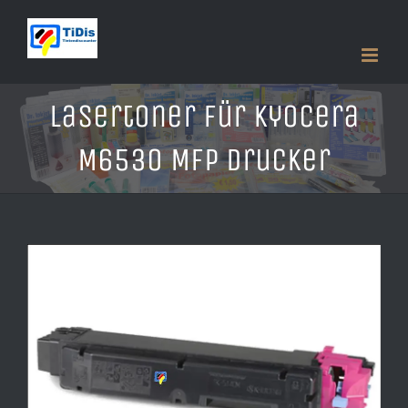
Zum
Inhalt
springen
Lasertoner für Kyocera
M6530 MFP Drucker
Zeige
grösseres
Bild