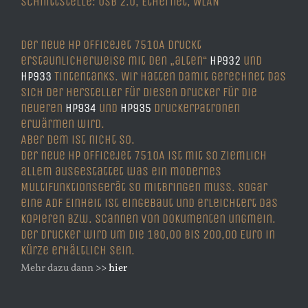
Schnittstelle: USB 2.0, Ethernet, WLAN
Der neue HP Officejet 7510A druckt
erstaunlicherweise mit den „alten“
HP932
und
HP933
Tintentanks. Wir hatten damit gerechnet das
sich der Hersteller für diesen Drucker für die
neueren
HP934
und
HP935
Druckerpatronen
erwärmen wird.
Aber dem ist nicht so.
Der neue HP Officejet 7510A ist mit so ziemlich
allem ausgestattet was ein modernes
Multifunktionsgerät so mitbringen muss. Sogar
eine ADF Einheit ist eingebaut und erleichtert das
kopieren bzw. scannen von Dokumenten ungmein.
Der Drucker wird um die 180,00 bis 200,00 Euro in
kürze erhältlich sein.
Mehr dazu dann
>> hier