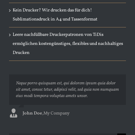
Kein Drucker? Wir drucken das für dich!
Sublimationsdruck in A4 und Tassenformat
Leere nachfüllbare Druckerpatronen von TiDis
ermöglichen kostengünstiges, flexibles und nachhaltiges
Drucken
Neque porro quisquam est, qui dolorem ipsum quia dolor
Aliquam erat volutpat. Quisque at est id ligula facilisis
sit amet, consec tetur, adipisci velit, sed quia non numquam
laoreet eget pulvinar nibh. Suspendisse at ultrices dui.
eius modi tempora voluptas amets unser.
Curabitur ac felis arcu sadips ipsums fugiats nemis.
John Doe
Luke Beck
,
My Company
,
Theme Fusion