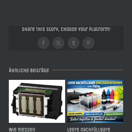
Share This Story, Choose Your Platform!
Facebook
X
Tumblr
Pinterest
Ähnliche Beiträge
00
Wie messen
Leere nachfüllbare
Wie