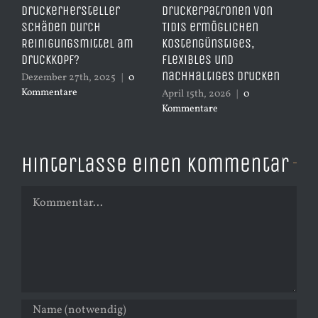
Druckerhersteller
Druckerpatronen von
be
Schäden durch
TiDis ermöglichen
Ti
Reinigungsmittel am
kostengünstiges,
da
d
Druckkopf?
flexibles und
Apr
nachhaltiges Drucken
Ko
Dezember 27th, 2025
|
0
Kommentare
April 15th, 2026
|
0
Kommentare
Hinterlasse einen Kommentar
Kommentar