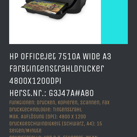
HP Officejet 7510A Wide A3
Farbtintenstrahldrucker
4800x1200dpi
Herst.Nr.: G3J47A#A80
Funktionen: Drucken, Kopieren, Scannen, Fax
Drucktechnologie: Tintenstrahl
Max. Auflösung (DPI): 4800 x 1200
Druckgeschwindigkeit (Schwarz, A4): 15
Seiten/Minute