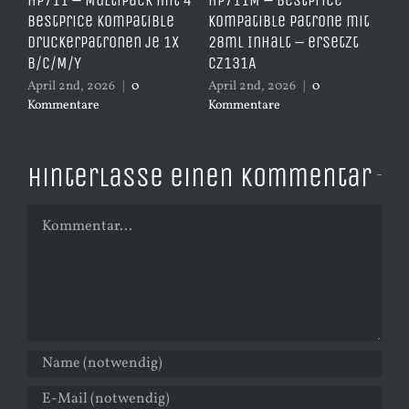
e
HP711 – Multipack mit 4
HP711M – BestPrice
HP
arz
BestPrice kompatible
kompatible Patrone mit
Ko
Druckerpatronen je 1x
28ml Inhalt – ersetzt
Ye
B/C/M/Y
CZ131A
– 
April 2nd, 2026
|
0
April 2nd, 2026
|
0
Apr
Kommentare
Kommentare
Ko
Hinterlasse einen Kommentar
Kommentar