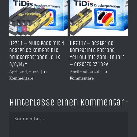
e
HP711 – Multipack mit 4
HP711Y – BestPrice
SJI
arz
BestPrice kompatible
Kompatible Patrone
Er
Druckerpatronen je 1x
Yellow mit 28ml Inhalt
Mu
B/C/M/Y
– ersetzt CZ132A
je
er
April 2nd, 2026
|
0
April 2nd, 2026
|
0
Kommentare
Kommentare
Mär
Ko
Hinterlasse einen Kommentar
Kommentar