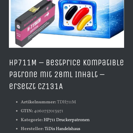
HP711M – BestPrice kompatible
Patrone mit 28ml Inhalt –
ersetzt CZ131A
Artikelnummer:
TDH711M
GTIN:
4060757013971
Kategorie:
HP711 Druckerpatronen
Hersteller:
TiDis Handelshaus