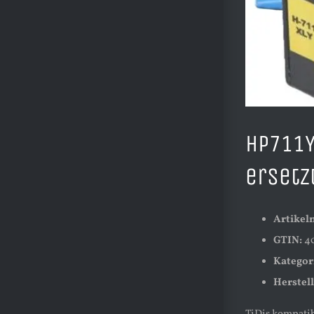
HP711Y
ersetz
Artike
GTIN:
40
Kategor
Herstell