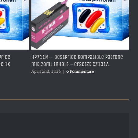
ice
HP711M – BestPrice kompatible Patrone
SJIC
 1x
mit 28ml Inhalt – ersetzt CZ131A
Multi
– er
April 2nd, 2026
|
0 Kommentare
März 