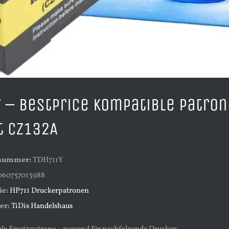
 – BestPrice Kompatible Patron
t CZ132A
lnummer:
TDH711Y
60757013988
ie:
HP711 Druckerpatronen
er:
TiDis Handelshaus