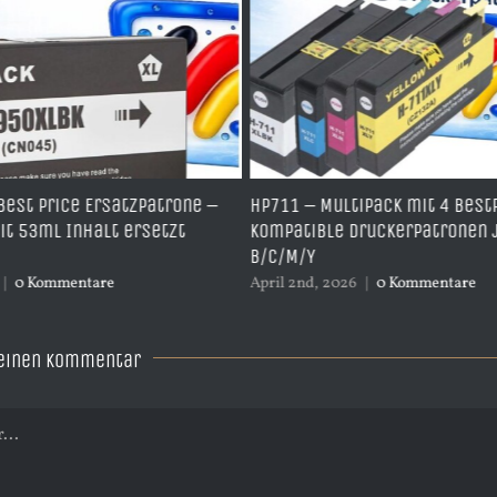
st Price Ersatzpatrone –
HP711 – Multipack mit 4 BestPr
53ml Inhalt ersetzt
kompatible Druckerpatronen je
B/C/M/Y
0 Kommentare
April 2nd, 2026
|
0 Kommentare
 einen Kommentar