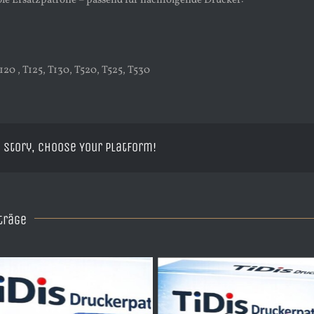
le Ersatzpatrone – passend für nachfolgende Drucker:
20 , T125, T130, T520, T525, T530
 Story, Choose Your Platform!
träge