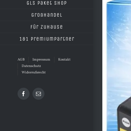
grösseres
GLS Paket Shop
Bild
Großhandel
Für Zuhause
1&1 Premiumpartner
AGB
Impressum
Kontakt
Datenschutz
Widerrufsrecht
Facebook
E-
Mail