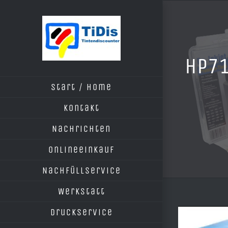
Zum
Inhalt
springen
HP71
Start / Home
Kontakt
Nachrichten
Onlineeinkauf
Nachfüllservice
Werkstatt
Druckservice
Zeige