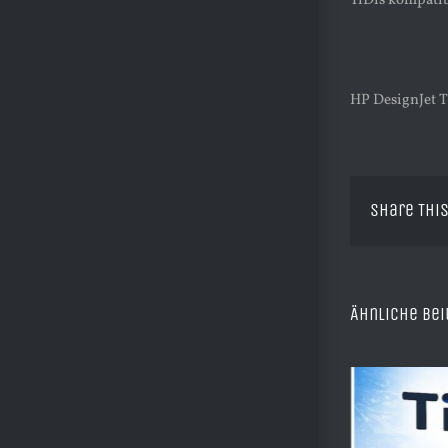
TiDis kompatib
HP DesignJet T1
Share This
Ähnliche Bei