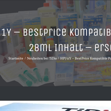
1Y – BestPrice Kompatib
28ml Inhalt – ers
Startseite
Neuheiten bei TiDis
HP711Y – BestPrice Kompatible Pa