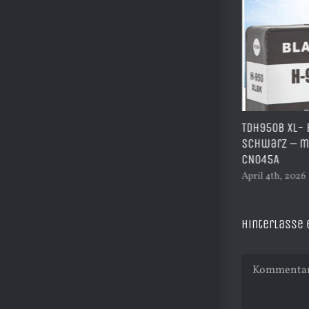
A3 Sublimations Starterpaket –
TDH950B XL- Be
Komplettset für große Drucke inkl.
schwarz – mit 
Drucker, Tinte & Zubehör | Start014
CN045A
April 12th, 2026
|
0 Kommentare
April 4th, 2026
|
Hinterlasse
Kommentar