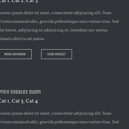
Cat 1
,
Cat 2
,
Cat 3
Lorem ipsum dolor sit amet, consectetur adipiscing elit. Nam
viverra euismod odio, gravida pellentesque urna varius vitae. Sed
dui lorem, adipiscing in adipiscing et, interdum nec metus.
auris ultricie est justos.
MEHR ERFAHREN
VIEW PROJECT
Proin Sodales Quam
Cat 1
,
Cat 3
,
Cat 4
Lorem ipsum dolor sit amet, consectetur adipiscing elit. Nam
viverra euismod odio, gravida pellentesque urna varius vitae. Sed