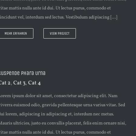
vitae mattis nulla ante id dui. Ut lectus purus, commodo et
tincidunt vel, interdum sed lectus. Vestibulum adipiscing [...]
MEHR ERFAHREN
VIEW PROJECT
Suspende Phara Urna
Cat 2
,
Cat 3
,
Cat 4
Lorem ipsum dolor sit amet, consectetur adipiscing elit. Nam
viverra euismod odio, gravida pellentesque urna varius vitae. Sed
dui lorem, adipiscing in adipiscing et, interdum nec metus.
Mauris ultricies, justo eu convallis placerat, felis enim ornare nisi,
vitae mattis nulla ante id dui. Ut lectus purus, commodo et