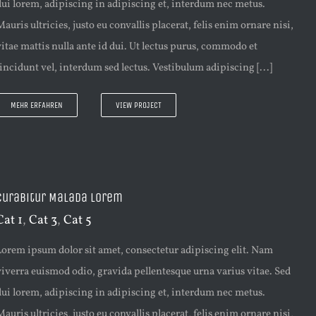
dui lorem, adipiscing in adipiscing et, interdum nec metus.
Mauris ultricies, justo eu convallis placerat, felis enim ornare nisi,
vitae mattis nulla ante id dui. Ut lectus purus, commodo et
tincidunt vel, interdum sed lectus. Vestibulum adipiscing [...]
MEHR ERFAHREN
VIEW PROJECT
Curabitur Malada Lorem
Cat 1
,
Cat 3
,
Cat 5
Lorem ipsum dolor sit amet, consectetur adipiscing elit. Nam
viverra euismod odio, gravida pellentesque urna varius vitae. Sed
dui lorem, adipiscing in adipiscing et, interdum nec metus.
Mauris ultricies, justo eu convallis placerat, felis enim ornare nisi,