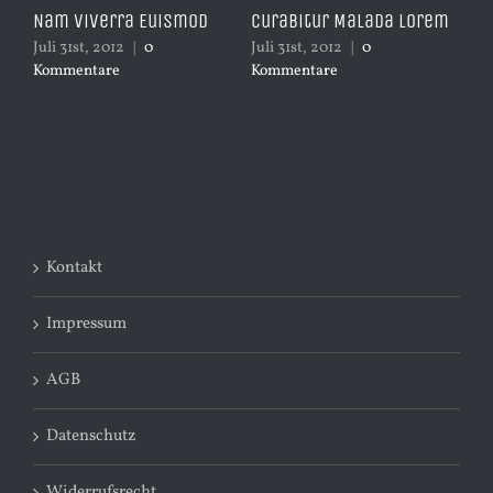
Nam Viverra Euismod
Curabitur Malada Lorem
Su
Juli 31st, 2012
|
0
Juli 31st, 2012
|
0
Juli
Kommentare
Kommentare
Ko
Kontakt
Impressum
AGB
Datenschutz
Widerrufsrecht