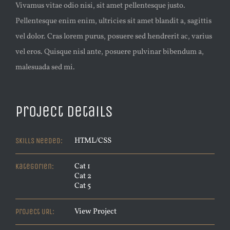
Vivamus vitae odio nisi, sit amet pellentesque justo.
Pellentesque enim enim, ultricies sit amet blandit a, sagittis
vel dolor. Cras lorem purus, posuere sed hendrerit ac, varius
vel eros. Quisque nisl ante, posuere pulvinar bibendum a,
malesuada sed mi.
Project Details
HTML/CSS
Skills Needed:
Cat 1
Kategorien:
Cat 2
Cat 5
View Project
Project URL: