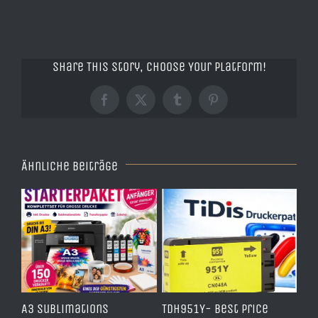
Share This Story, Choose Your Platform!
Facebook
X
Tumblr
Pinterest
Ähnliche Beiträge
e
A3 Sublimations
TDH951Y- Best Price
TD