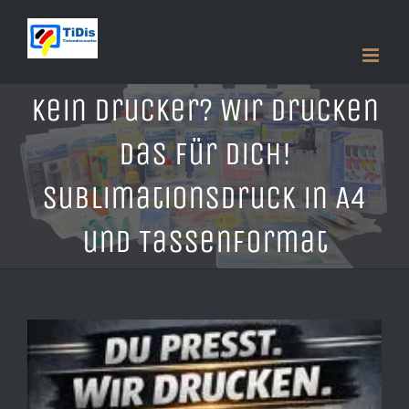
Zum
Inhalt
springen
Kein Drucker? Wir drucken
das für dich!
Sublimationsdruck in A4
und Tassenformat
Zeige
grösseres
Bild