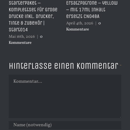
,
Starterpaket –
Ersatzpatrone – yellow
Er
Komplettset für große
– mit 17ml Inhalt
– 
Drucke inkl. Drucker,
ersetzt CN048A
er
Tinte & Zubehör |
April 4th, 2026
|
0
Apr
Start014
Kommentare
Ko
Mai 16th, 2026
|
0
Kommentare
Hinterlasse einen Kommentar
Kommentar