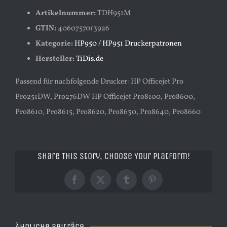
Artikelnummer:
TDH951M
GTIN:
4060757013926
Kategorie:
HP950 / HP951 Druckerpatronen
Hersteller:
TiDis.de
Passend für nachfolgende Drucker: HP Officejet Pro
Pro251DW, Pro276DW HP Officejet Pro8100, Pro8600,
Pro8610, Pro8615, Pro8620, Pro8630, Pro8640, Pro8660
Share This Story, Choose Your Platform!
Facebook
X
Tumblr
Pinterest