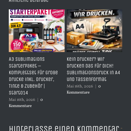
Ähnliche Beiträge
e
A3 Sublimations
Kein Drucker? Wir
TD
,
Starterpaket –
drucken das für dich!
Er
Komplettset für große
Sublimationsdruck in A4
– 
Drucke inkl. Drucker,
und Tassenformat
er
Tinte & Zubehör |
Mai 16th, 2026
|
0
Apr
Start014
Kommentare
Ko
Mai 16th, 2026
|
0
Kommentare
Hinterlasse einen Kommentar