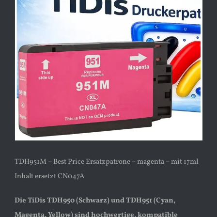
TDH951M – Best Price Ersatzpatrone – magenta – mit 17ml
Inhalt ersetzt CN047A
Die TiDis TDH950 (Schwarz) und TDH951 (Cyan,
Magenta, Yellow) sind hochwertige, kompatible