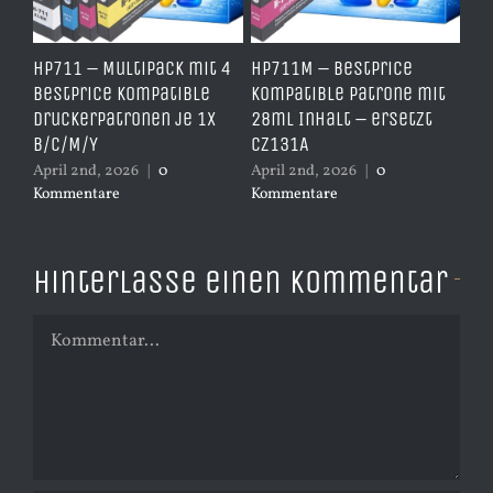
e
HP711 – Multipack mit 4
HP711M – BestPrice
HP
arz
BestPrice kompatible
kompatible Patrone mit
Ko
Druckerpatronen je 1x
28ml Inhalt – ersetzt
Ye
B/C/M/Y
CZ131A
– 
April 2nd, 2026
|
0
April 2nd, 2026
|
0
Apr
Kommentare
Kommentare
Ko
Hinterlasse einen Kommentar
Kommentar