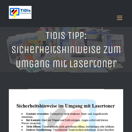
Zum
Inhalt
springen
TiDis Tipp:
Sicherheitshinweise zum
Umgang mit Lasertoner
Zeige
grösseres
Bild