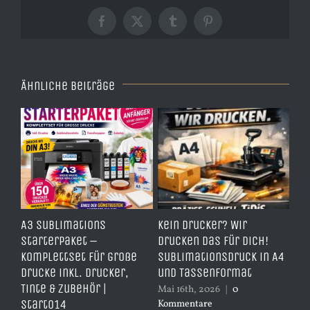
Facebook
X
Tumblr
Pinterest
Ähnliche Beiträge
e
A3 Sublimations
Kein Drucker? Wir
TD
,
Starterpaket –
drucken das für dich!
Er
Komplettset für große
Sublimationsdruck in A4
– 
Drucke inkl. Drucker,
und Tassenformat
er
Tinte & Zubehör |
Mai 16th, 2026
|
0
Apr
Start014
Kommentare
Ko