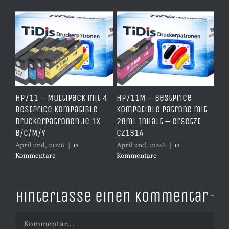
e
HP711 – Multipack mit 4
HP711M – BestPrice
HP
arz
BestPrice kompatible
kompatible Patrone mit
Ko
Druckerpatronen je 1x
28ml Inhalt – ersetzt
Ye
B/C/M/Y
CZ131A
– 
April 2nd, 2026
|
0
April 2nd, 2026
|
0
Apr
Kommentare
Kommentare
Ko
Hinterlasse einen Kommentar
Kommentar