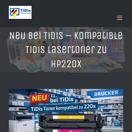
Zum
Inhalt
springen
Neu bei TiDis – Kompatible
TiDis Lasertoner zu
HP220X
Zeige
grösseres
Bild