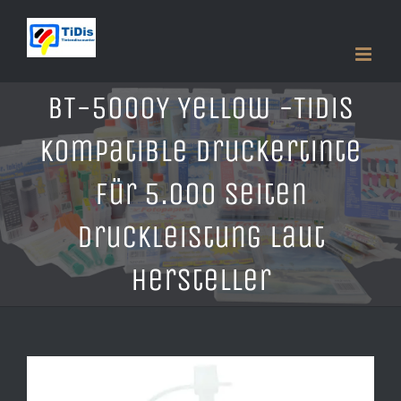
Zum
Inhalt
springen
BT-5000Y Yellow -TiDis
kompatible Druckertinte
für 5.000 Seiten
Druckleistung laut
Hersteller
Zeige
grösseres