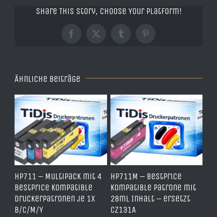
Share This Story, Choose Your Platform!
Facebook
X
Tumblr
Pinterest
Ähnliche Beiträge
e
HP711 – Multipack mit 4
HP711M – BestPrice
HP
arz
BestPrice kompatible
kompatible Patrone mit
Ko
Druckerpatronen je 1x
28ml Inhalt – ersetzt
Ye
B/C/M/Y
CZ131A
– 