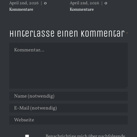
April 2nd, 2026
|
0
April 2nd, 2026
|
0
Apr
Kommentare
Kommentare
Ko
Hinterlasse einen Kommentar
Kommentar
Benachrichtige mich über nachfolgende