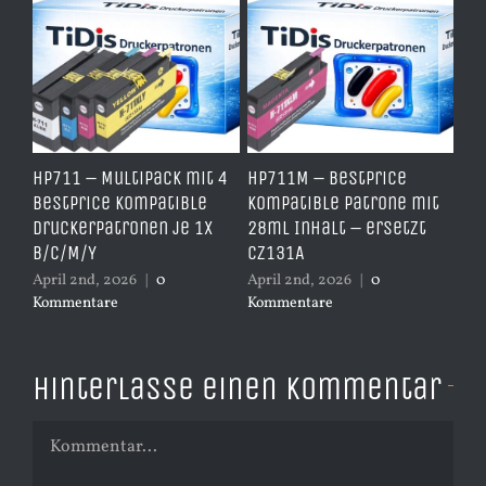
e
HP711 – Multipack mit 4
HP711M – BestPrice
HP
arz
BestPrice kompatible
kompatible Patrone mit
Ko
Druckerpatronen je 1x
28ml Inhalt – ersetzt
Ye
B/C/M/Y
CZ131A
– 
April 2nd, 2026
|
0
April 2nd, 2026
|
0
Apr
Kommentare
Kommentare
Ko
Hinterlasse einen Kommentar
Kommentar