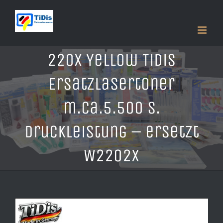
Zum
Inhalt
springen
220X Yellow TiDis
Ersatzlasertoner
m.ca.5.500 S.
Druckleistung – ersetzt
W2202X
Zeige
grösseres