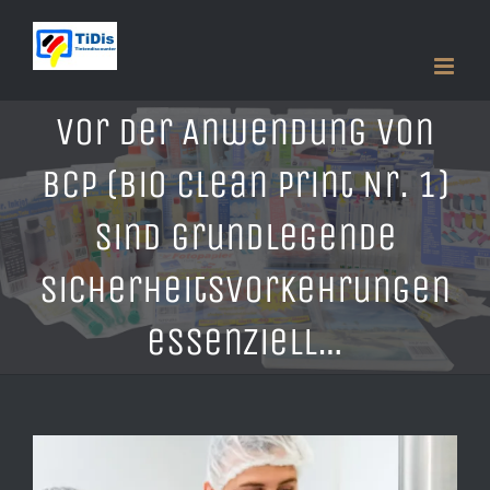
Zum
Inhalt
springen
Vor der Anwendung von
BCP (Bio Clean Print Nr. 1)
sind grundlegende
Sicherheitsvorkehrungen
essenziell…
Zeige
grösseres