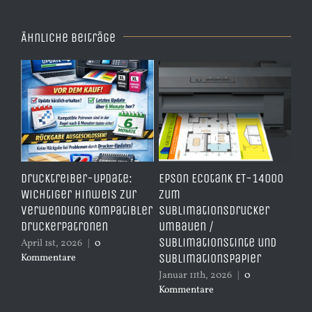
Ähnliche Beiträge
ben
Drucktreiber-Update:
Epson Ecotank ET-14000
Wi
Wichtiger Hinweis zur
zum
Dr
Verwendung kompatibler
Sublimationsdrucker
Sc
s
Druckerpatronen
umbauen /
Re
Sublimationstinte und
Dr
April 1st, 2026
|
0
Sublimationspapier
Kommentare
Dez
Ko
Januar 11th, 2026
|
0
Kommentare