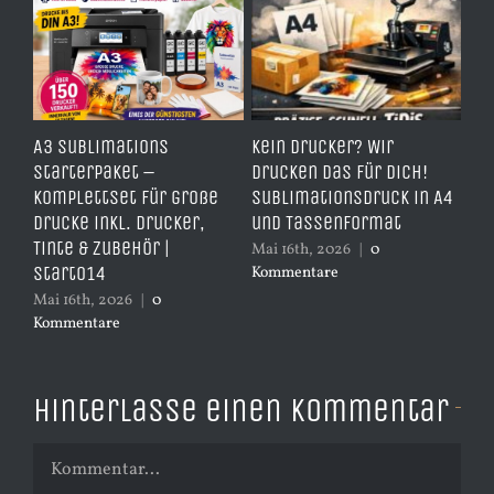
e
A3 Sublimations
Kein Drucker? Wir
TD
,
Starterpaket –
drucken das für dich!
Er
Komplettset für große
Sublimationsdruck in A4
– 
Drucke inkl. Drucker,
und Tassenformat
er
Tinte & Zubehör |
Mai 16th, 2026
|
0
Apr
Start014
Kommentare
Ko
Mai 16th, 2026
|
0
Kommentare
Hinterlasse einen Kommentar
Kommentar