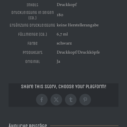
Druckkopf
Inhalt
Druckleistung in Seiten
180
(ca.)
keine Herstellerangabe
Ergänzung Druckleistung
6,7 ml
Füllmenge (ca.)
schwarz
Farbe
Druckkopf/Druckköpfe
Produktart
Ja
Original
Share This Story, Choose Your Platform!
Facebook
X
Tumblr
Pinterest
Ähnliche Beiträge