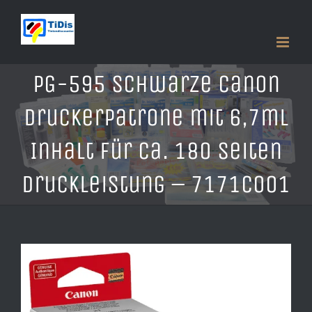
Zum
Inhalt
springen
PG-595 schwarze Canon
Druckerpatrone mit 6,7ml
Inhalt für ca. 180 Seiten
Druckleistung – 7171C001
Zeige
grösseres
Bild