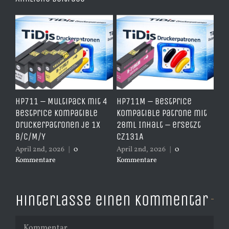
e
HP711 – Multipack mit 4
HP711M – BestPrice
HP
arz
BestPrice kompatible
kompatible Patrone mit
Ko
Druckerpatronen je 1x
28ml Inhalt – ersetzt
Ye
B/C/M/Y
CZ131A
– 
April 2nd, 2026
|
0
April 2nd, 2026
|
0
Apr
Kommentare
Kommentare
Ko
Hinterlasse einen Kommentar
Kommentar