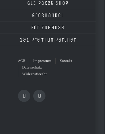
grösseres
GLS Paket Shop
Bild
Großhandel
Für Zuhause
1&1 Premiumpartner
AGB
Impressum
Kontakt
Datenschutz
Widerrufsrecht
Facebook
E-
Mail