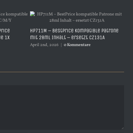
Price
HP711M – BestPrice kompatible Patrone
HP
je 1x
mit 28ml Inhalt – ersetzt CZ131A
Ye
April 2nd, 2026
|
0 Kommentare
Apr