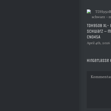
TDH950B XL- 
A3 Sublimations Starterpaket –
schwarz – mi
Komplettset für große Drucke inkl.
CN045A
Drucker, Tinte & Zubehör | Start014
April 4th, 2026
April 12th, 2026
|
0 Kommentare
Hinterlasse
Kommentar