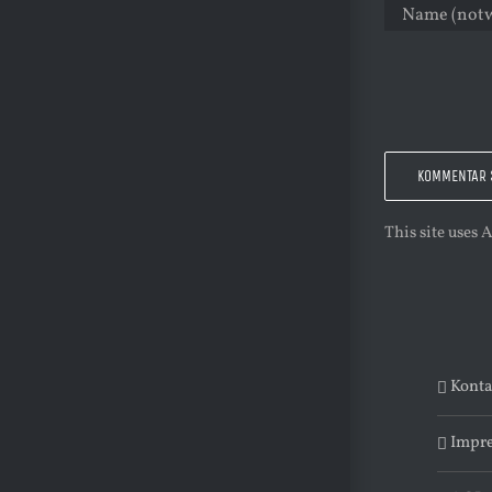
This site uses
Konta
Impr