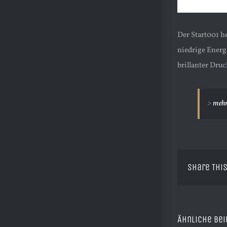
Der Start001 h
niedrige Energ
brillanter Druc
>
meh
Share This
Ähnliche Bei