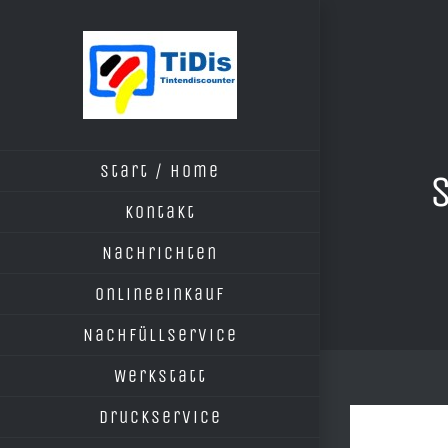
Zum
Inhalt
springen
Start / Home
Kontakt
Nachrichten
Onlineeinkauf
Nachfüllservice
Werkstatt
Druckservice
Zeige