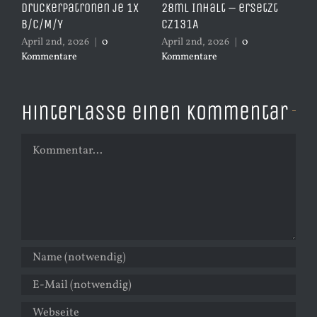
Druckerpatronen je 1x
28ml Inhalt – ersetzt
Ye
B/C/M/Y
CZ131A
– 
April 2nd, 2026
|
0
April 2nd, 2026
|
0
Apr
Kommentare
Kommentare
Ko
Hinterlasse einen Kommentar
Kommentar