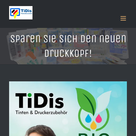
Zum
Inhalt
springen
Sparen Sie sich den neuen
Druckkopf!
Zeige
grösseres
Bild