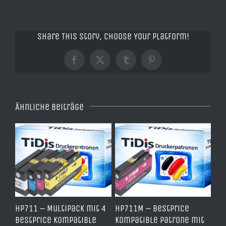
Share This Story, Choose Your Platform!
Facebook
X
Tumblr
Pinterest
Ähnliche Beiträge
e
HP711 – Multipack mit 4
HP711M – BestPrice
HP
arz
BestPrice kompatible
kompatible Patrone mit
Ko