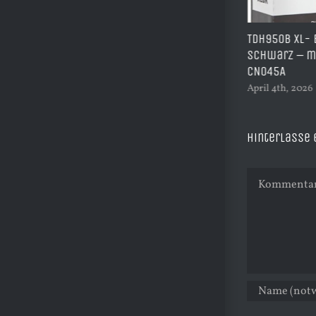
TDH950B XL- Best Price Ersatzpatrone –
HP711 – Mult
schwarz – mit 53ml Inhalt ersetzt
kompatible D
CN045A
B/C/M/Y
April 4th, 2026
|
0 Kommentare
April 2nd, 2026
Hinterlasse
Kommentar