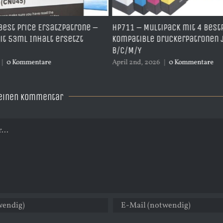
ipack mit 4 BestPrice
HP711M – BestPrice kompatib
ruckerpatronen je 1x
mit 28ml Inhalt – ersetzt CZ
April 2nd, 2026
|
0 Kommentare
|
0 Kommentare
 einen Kommentar