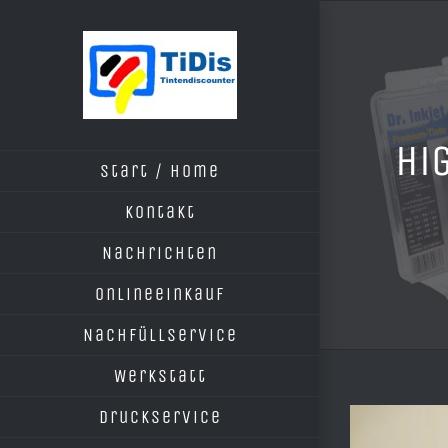
Zum
Inhalt
springen
Hi
Start / Home
Kontakt
Nachrichten
Onlineeinkauf
Nachfüllservice
Werkstatt
Druckservice
Zeige