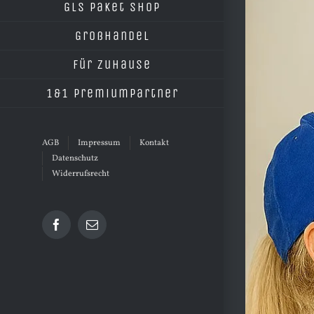
grösseres
GLS Paket Shop
Bild
Großhandel
Für Zuhause
1&1 Premiumpartner
AGB
Impressum
Kontakt
Datenschutz
Widerrufsrecht
Facebook
E-
Mail